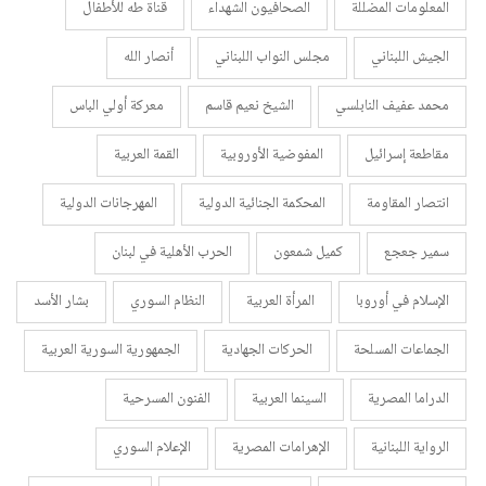
المعلومات المضللة
الصحافيون الشهداء
قناة طه للأطفال
الجيش اللبناني
مجلس النواب اللبناني
أنصار الله
محمد عفيف النابلسي
الشيخ نعيم قاسم
معركة أولي الباس
مقاطعة إسرائيل
المفوضية الأوروبية
القمة العربية
انتصار المقاومة
المحكمة الجنائية الدولية
المهرجانات الدولية
سمير جعجع
كميل شمعون
الحرب الأهلية في لبنان
الإسلام في أوروبا
المرأة العربية
النظام السوري
بشار الأسد
الجماعات المسلحة
الحركات الجهادية
الجمهورية السورية العربية
الدراما المصرية
السينما العربية
الفنون المسرحية
الرواية اللبنانية
الإهرامات المصرية
الإعلام السوري