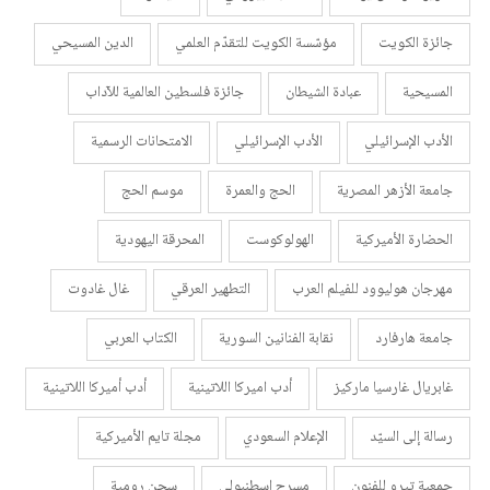
جائزة الكويت
مؤسّسة الكويت للتقدّم العلمي
الدين المسيحي
المسيحية
عبادة الشيطان
جائزة فلسطين العالمية للآداب
الأدب الإسرائيلي
الأدب الإسرائيلي
الامتحانات الرسمية
جامعة الأزهر المصرية
الحج والعمرة
موسم الحج
الحضارة الأميركية
الهولوكوست
المحرقة اليهودية
مهرجان هوليوود للفيلم العرب
التطهير العرقي
غال غادوت
جامعة هارفارد
نقابة الفنانين السورية
الكتاب العربي
غابريال غارسيا ماركيز
أدب اميركا اللاتينية
أدب أميركا اللاتينية
رسالة إلى السيّد
الإعلام السعودي
مجلة تايم الأميركية
جمعية تيرو للفنون
مسرح إسطنبولي
سجن رومية