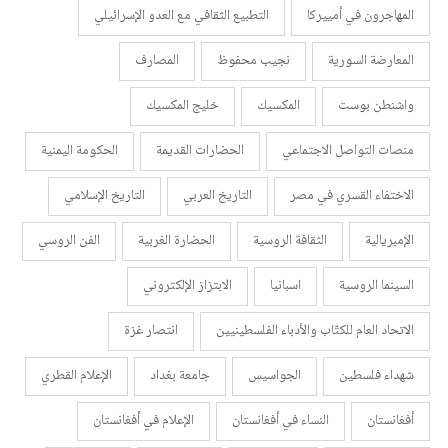
المهاجرون في أمييركا
التطبيع الثقافي مع العدو الإسرائيلي
المعارضة السورية
نجيب محفوظ
المصارف
واشنطن بوست
المكسيك
خليج المكسيك
منصات التواصل الاجتماعي
الحضارات القديمة
الحكومة اليمنية
الاختفاء القسري في مصر
التاريخ العربي
التاريخ الإسلامي
الإمبريالية
الثقافة الروسية
الحضارة الغربية
الفن الروسي
السينما الروسية
اسبانيا
الابتزاز الإلكتروني
الاتحاد العام للكتّاب والأدباء الفلسطينيين
انتصار غزة
شهداء فلسطين
الجواسيس
جامعة بغداد
الإعلام القطري
أفغانستان
النساء في أفغانستان
الإعلام في أفغانستان