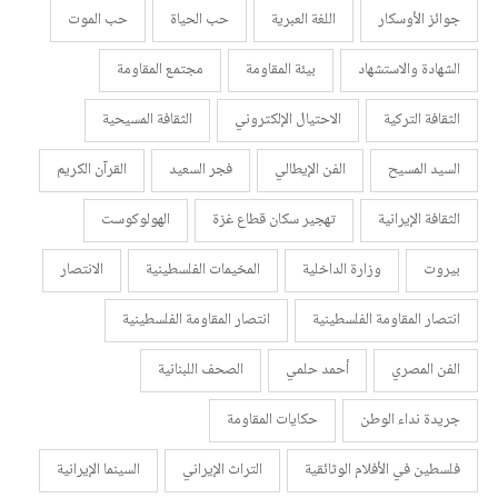
جوائز الأوسكار
اللغة العبرية
حب الحياة
حب الموت
الشهادة والاستشهاد
بيئة المقاومة
مجتمع المقاومة
الثقافة التركية
الاحتيال الإلكتروني
الثقافة المسيحية
السيد المسيح
الفن الإيطالي
فجر السعيد
القرآن الكريم
الثقافة الإيرانية
تهجير سكان قطاع غزة
الهولوكوست
بيروت
وزارة الداخلية
المخيمات الفلسطينية
الانتصار
انتصار المقاومة الفلسطينية
انتصار المقاومة الفلسطينية
الفن المصري
أحمد حلمي
الصحف اللبنانية
جريدة نداء الوطن
حكايات المقاومة
فلسطين في الأفلام الوثائقية
التراث الإيراني
السينما الإيرانية