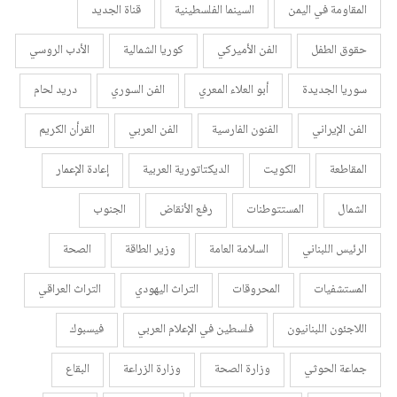
المقاومة في اليمن
السينما الفلسطينية
قناة الجديد
حقوق الطفل
الفن الأميركي
كوريا الشمالية
الأدب الروسي
سوريا الجديدة
أبو العلاء المعري
الفن السوري
دريد لحام
الفن الإيراني
الفنون الفارسية
الفن العربي
القرأن الكريم
المقاطعة
الكويت
الديكتاتورية العربية
إعادة الإعمار
الشمال
المستتوطنات
رفع الأنقاض
الجنوب
الرئيس اللبناني
السلامة العامة
وزير الطاقة
الصحة
المستشفيات
المحروقات
التراث اليهودي
التراث العراقي
اللاجئون اللبنانيون
فلسطين في الإعلام العربي
فيسبوك
جماعة الحوثي
وزارة الصحة
وزارة الزراعة
البقاع