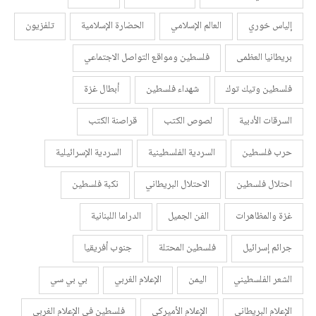
إلياس خوري
العالم الإسلامي
الحضارة الإسلامية
تلفزيون
بريطانيا العظمى
فلسطين ومواقع التواصل الاجتماعي
فلسطين وتيك توك
شهداء فلسطين
أبطال غزة
السرقات الأدبية
لصوص الكتب
قراصنة الكتب
حرب فلسطين
السردية الفلسطينية
السردية الإسرائيلية
احتلال فلسطين
الاحتلال البريطاني
نكبة فلسطين
غزة والمظاهرات
الفن الجميل
الدراما اللبنانية
جرائم إسرائيل
فلسطين المحتلة
جنوب أفريقيا
الشعر الفلسطيني
اليمن
الإعلام الغربي
بي بي سي
الإعلام البريطاني
الإعلام الأميركي
فلسطين في الإعلام الغربي