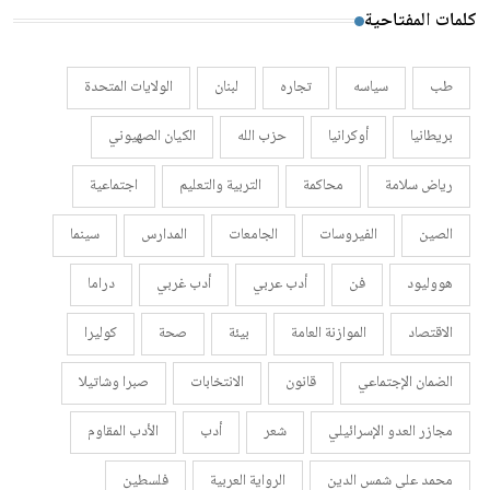
كلمات المفتاحية
طب
سياسه
تجاره
لبنان
الولايات المتحدة
بريطانيا
أوكرانيا
حزب الله
الكيان الصهيوني
رياض سلامة
محاكمة
التربية والتعليم
اجتماعية
الصين
الفيروسات
الجامعات
المدارس
سينما
هووليود
فن
أدب عربي
أدب غربي
دراما
الاقتصاد
الموازنة العامة
بيئة
صحة
كوليرا
الضمان الإجتماعي
قانون
الانتخابات
صبرا وشاتيلا
مجازر العدو الإسرائيلي
شعر
أدب
الأدب المقاوم
محمد علي شمس الدين
الرواية العربية
فلسطين