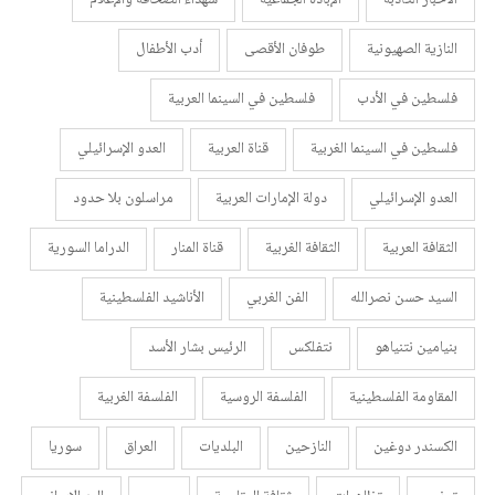
النازية الصهيونية
طوفان الأقصى
أدب الأطفال
فلسطين في الأدب
فلسطين في السينما العربية
فلسطين في السينما الغربية
قناة العربية
العدو الإسرائيلي
العدو الإسرائيلي
دولة الإمارات العربية
مراسلون بلا حدود
الثقافة العربية
الثقافة الغربية
قناة المنار
الدراما السورية
السيد حسن نصرالله
الفن الغربي
الأناشيد الفلسطينية
بنيامين نتنياهو
نتفلكس
الرئيس بشار الأسد
المقاومة الفلسطينية
الفلسفة الروسية
الفلسفة الغربية
الكسندر دوغين
النازحين
البلديات
العراق
سوريا