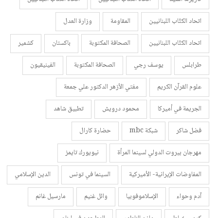
اتحاد الكتّاب اللبنانيين
المقاومة
وزارة العدل
اتحاد الكتّاب اللبنانيين
الصحافة المكتوبة
باكستان
كشمير
طرابلس
يوسف رجي
الصحافة المكتوبة
الفينيقيون
علوم القرآن الكريم
مفتي الأزهر الدكتور علي جمعة
الجريمة في أميركا
محمود درويش
تطبيق شاهد
فضل شاكر
شبكة mbc
حضارة كارال
مهرجان بيروت الدولي لسينما المرأة
نيويورك تايمز
المفاوضات الإيرانية- الأميركية
السينما في تونس
الدين الإسلامي
آدم وحواء
الإسلاموفوبيا
وائل غنيم
مارسيل غانم