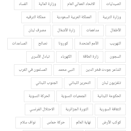
الصيدليات
الاتحاد العمالي العام
وزارة المالية
الفساد
وزارة التربية
المملكة العربية السعودية
مملكة الترفيه
الأطفال
مداهمات
زارة الأشغال
مصرف لبنان
التهريب
الأمم المتحدة
كورونا
نصائح
المساعدات
السجون
زارة الطاقة
الكهرباء
تبادل الأسرى
الشاعر جودت فخر الدين
النبي محمد
المسلمون في الغرب
تلفزيون لبنان
التحرير اللبناني
الجنوب اللبناني
الحكومة اللبنانية
الجمعيات النسوية
الحركة النسوية
الثقافة السورية
الثورة الجزائرية
الاحتلال الفرنسي
كوكب الأرض
نهاية العالم
حركة حماس
نواف سلام