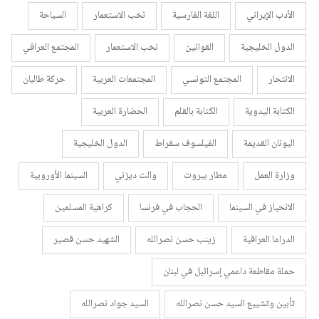
الأدب الإيراني
اللغة الفارسية
نخب الاستعمار
السياحة
الدول الخليجية
القوانين
نخب الاستعمار
المجتمع العراقي
الانتحار
المجتمع التونسي
المجتمعات العربية
حركة طالبان
الكتابة اليدوية
الكتابة بالقلم
الحضارة العربية
اليونان القديمة
الفيلسوف سقراط
الدول الخليجية
وزارة العمل
مطار بيروت
والت ديزني
السينما الأوروبية
الانحياز في السينما
الحجاب في فرنسا
كراهية المسلمين
الدراما العراقية
زينب حسن نصرالله
الشهيد حسن قصير
حملة مقاطعة داعمي إسرائيل في لبنان
تأبين وتشييع السيد حسن نصرالله
السيد جواد نصرالله