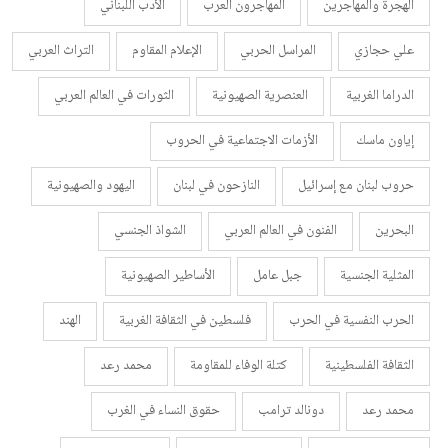
الهجرة والمهاجرين
المهاجرون العرب
الأدب اللبناني
علي حجازي
المراسل الحربي
الإعلام المقاوم
التراث العربي
الدراما الغربية
العنصرية الصهيونية
الثورات في العالم العربي
إياون ماسك
الأزمات الاجتماعية في الحروب
حروب لبنان مع إسرائيل
النازحون في لبنان
اليهود والصهيونية
البحرين
الفنون في العالم العربي
الشواذ الجنسي
المثلية الجنسية
جبل عامل
الأساطير الصهيونية
الحرب النفسية في الحرب
فلسطين في الثقافة الغربية
الهند
الثقافة الفلسطينية
كتلة الوفاء للمقاومة
محمد رعد
محمد رعد
دونالد ترامب
حقوق النساء في الغرب