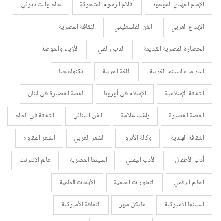
الإمام المهدي الموعود
أفلام الرسوم المتحركة
عالم والت ديزني
الإبداع العربي
الفن الفلسطيني
الثقافة المصرية
الحضارة المصرية القديمة
الدب رالفي
الأزياء والموضة
الدراما والسينما الغربية
اللغة العربية
تكنولوجيا
الثقافة الإسلامية
الإسلام في أوروبا
القصة القصيرة في لبنان
القصة القصيرة
راغب علامة
الفن اللبناني
الثقافة في العالم
الثقافة الهندية
وكالة الأنروا
الشعر العربي
الشعر المقاوم
أدب الأطفال
الأدب اليمني
السينما المصرية
عالم الإنترنت
العالم الرقمي
التطورات العلمية
الأبحاث العلمية
السينما الأميركية
مايكل مور
الثقافة الأميركية