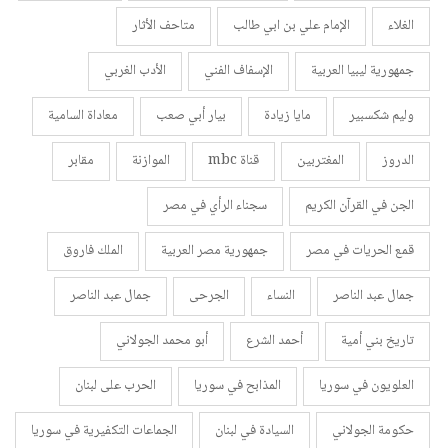
الغلاء
الإمام علي بن ابي طالب
متاحف الأثار
جمهورية ليبيا العربية
الإسفاف الفني
الأدب الغربي
وليم شكسبير
مايا زيادة
بيار أبي صعب
معاداة السامية
الدروز
المغتربين
قناة mbc
الموازنة
مقابر
الجن في القرآن الكريم
سجناء الرأي في مصر
قمع الحريات في مصر
جمهورية مصر العربية
الملك فاروق
جمال عبد الناصر
النساء
الجرحى
جمال عبد الناصر
تاريخ بني أمية
أحمد الشرع
أبو محمد الجولاني
العلويون في سوريا
المذابح في سوريا
الحرب على لبنان
حكومة الجولاني
السيادة في لبنان
الجماعات التكفيرية في سوريا