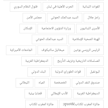
القوات اللبنانية
الحرب الأهلية في لبنان
فلول النظام السوري
رامز جلال
السيد عبدالملك الحوثي
مجلس الأمن
الأسرى اللبنانيون
وزارة الشؤون الاجتماعية
الإسكان
الهيئة الصحية الإسلامية
السيد عبدالملك الحوثي
الرئيس الروسي بوتين
ميخائيل سالتيكوف
الجامعات الأميركية
المسلسلات التاريخية وتزيف التأريخ
الديمقراطية الغربية
اليونفيل
قوات الطورائ الدولية
البنك الدولي
صندوق النقد الدولي
الخصخصة
المياه
الليطاني
الديمقراطية الغربية
الأدب الإيطالي
قضايا بيئية
جائزة المغرب للكتاب\&quot;
جائزة المغرب للكتاب