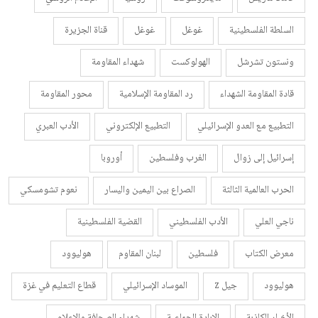
السلطة الفلسطينية
غوغل
غوغل
قناة الجزيرة
ونستون تشرشل
الهولوكست
شهداء المقاومة
قادة المقاومة الشهداء
رد المقاومة الإسلامية
محور المقاومة
التطبيع مع العدو الإسرائيلي
التطبيع الإلكتروني
الأدب العبري
إسرائيل إلى زوال
الغرب وفلسطين
أوروبا
الحرب العالمية الثالثة
الصراع بين اليمين واليسار
نعوم تشومسكي
ناجي العلي
الأدب الفلسطيني
القضية الفلسطينية
معرض الكتاب
فلسطين
لبنان المقاوم
هوليوود
هوليوود
جيل z
الموساد الإسرائيلي
قطاع التعليم في غزة
الأخبار الكاذبة
الإبادة الجماعية
شهداء الصحافة والإعلام