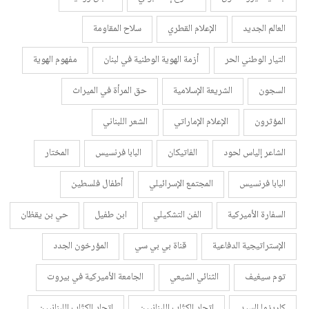
العالم الجديد
الإعلام القطري
سلاح المقاومة
التيار الوطني الحر
أزمة الهوية الوطنية في لبنان
مفهوم الهوية
السجون
الشريعة الإسلامية
حق المرأة في الميراث
المؤثرون
الإعلام الإماراتي
الشعر اللبناني
الشاعر إلياس لحود
الفاتيكان
البابا فرنسيس
المختار
البابا فرنسيس
المجتمع الإسرائيلي
أطفال فلسطين
السفارة الأميركية
الفن التشكيلي
ابن طفيل
حي بن يقظان
الإستراتيجية الدفاعية
قناة بي بي سي
المؤرخون الجدد
توم سيغيف
الثنائي الشيعي
الجامعة الأميركية في بيروت
كاريزما السيد
اتحاد الكتّاب اللبنانيين
اتحاد الكتّاب اللبنانيين