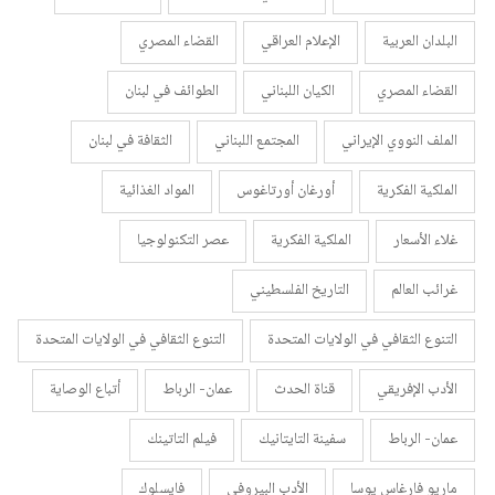
البلدان العربية
الإعلام العراقي
القضاء المصري
القضاء المصري
الكيان اللبناني
الطوائف في لبنان
الملف النووي الإيراني
المجتمع اللبناني
الثقافة في لبنان
الملكية الفكرية
أورغان أورتاغوس
المواد الغذائية
غلاء الأسعار
الملكية الفكرية
عصر التكنولوجيا
غرائب العالم
التاريخ الفلسطيني
التنوع الثقافي في الولايات المتحدة
التنوع الثقافي في الولايات المتحدة
الأدب الإفريقي
قناة الحدث
عمان- الرباط
أتباع الوصاية
عمان- الرباط
سفينة التايتانيك
فيلم التاتينك
ماريو فارغاس يوسا
الأدب البيروفي
فايسلوك