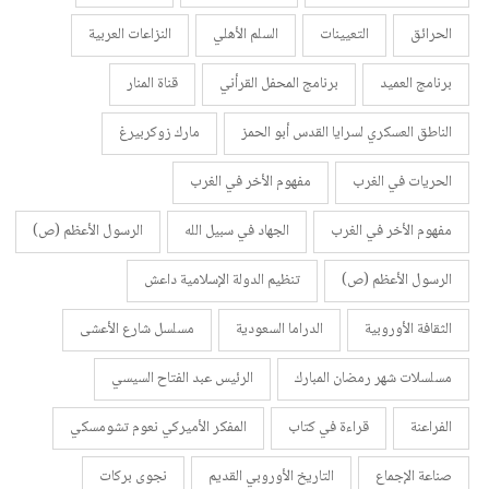
الحرائق
التعيينات
السلم الأهلي
النزاعات العربية
برنامج العميد
برنامج المحفل القرأني
قناة المنار
الناطق العسكري لسرايا القدس أبو الحمز
مارك زوكربيرغ
الحريات في الغرب
مفهوم الأخر في الغرب
مفهوم الأخر في الغرب
الجهاد في سبيل الله
الرسول الأعظم (ص)
الرسول الأعظم (ص)
تنظيم الدولة الإسلامية داعش
الثقافة الأوروبية
الدراما السعودية
مسلسل شارع الأعشى
مسلسلات شهر رمضان المبارك
الرئيس عبد الفتاح السيسي
الفراعنة
قراءة في كتاب
المفكر الأميركي نعوم تشومسكي
صناعة الإجماع
التاريخ الأوروبي القديم
نجوى بركات