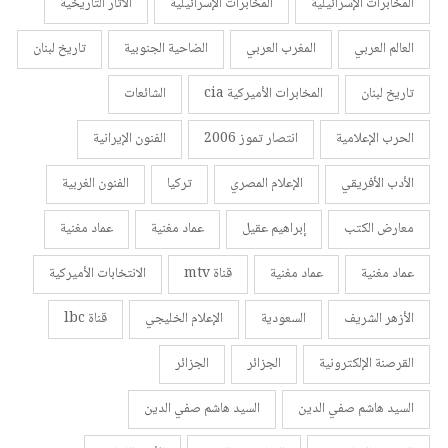
المخابرات الإسرائيلية
المخابرات الإسرائيلية
الأثار التاريخية
العالم العربي
المغرب العربي
الضاحية الجنوبية
تاريخ لبنان
تاريخ لبنان
المخابرات الأميركية cia
الشائعات
الحرب الإعلامية
انتصار تموز 2006
الفنون الإيرانية
الأدب الأفريقي
الإعلام المصري
تركيا
الفنون الغربية
معارض الكتب
إبراهيم عقيل
عماد مغنية
عماد مغنية
عماد مغنية
عماد مغنية
قناة mtv
الانتخابات الأميركية
الأزهر الشريف
السعودية
الإعلام الخليجي
قناة lbc
القرصنة الإلكترونية
الجزائر
الجزائر
السيد هاشم صفي الدين
السيد هاشم صفي الدين