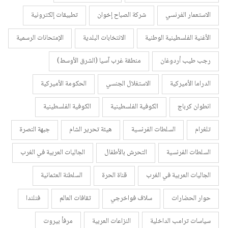
الاستعمار الفرنسي
شركة الصباح إخوان
تطبيقات إلكترونية
الأغنية الفلسطينية الوطنية
الانتخابات البلدية
الإمتحانات الرسمية
رجب طيب أردوغان
منطقة غرب آسيا (الشرق الأوسط)
الدراما الأميركية
الاستغلال الجنسي
الحكومة الأميركية
انطوان كرباج
الكوفية الفلسطينية
الكوفية الفلسطينية
تلغرام
السلطات الفرنسية
هيئة تحرير الشام
جبهة النصرة
السلطات الفرنسية
التحرش بالأطفال
الجاليات العربية في الغرب
الجاليات العربية في الغرب
قناة الحرة
السلطنة العثمانية
حوار الحضارات
سلاف فواخرجي
ثقافات العالم
فنلندا
سياسات ترامب الداخلية
النزاعات العربية
مرفأ بيروت