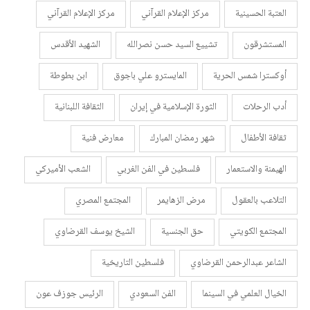
العتبة الحسينية
مركز الإعلام القرآني
مركز الإعلام القرآني
المستشرقون
تشييع السيد حسن نصرالله
الشهيد الأقدس
أوكسترا شمس الحرية
المايسترو علي باجوق
ابن بطوطة
أدب الرحلات
الثورة الإسلامية في إيران
الثقافة اللبنانية
ثقافة الأطفال
شهر رمضان المبارك
معارض فنية
الهيمنة والاستعمار
فلسطين في الفن الغربي
الشعب الأميركي
التلاعب بالعقول
مرض الزهايمر
المجتمع المصري
المجتمع الكويتي
حق الجنسية
الشيخ يوسف القرضاوي
الشاعر عبدالرحمن القرضاوي
فلسطين التاريخية
الخيال العلمي في السينما
الفن السعودي
الرئيس جوزف عون