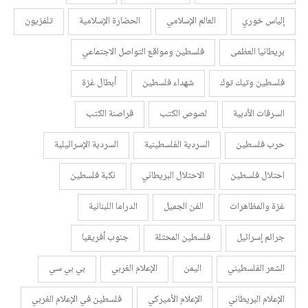
إلياس خوري
العالم الإسلامي
الحضارة الإسلامية
تلفزيون
بريطانيا العظمى
فلسطين ومواقع التواصل الاجتماعي
فلسطين وتيك توك
شهداء فلسطين
أبطال غزة
السرقات الأدبية
لصوص الكتب
قراصنة الكتب
حرب فلسطين
السردية الفلسطينية
السردية الإسرائيلية
احتلال فلسطين
الاحتلال البريطاني
نكبة فلسطين
غزة والمظاهرات
الفن الجميل
الدراما اللبنانية
جرائم إسرائيل
فلسطين المحتلة
جنوب أفريقيا
الشعر الفلسطيني
اليمن
الإعلام الغربي
بي بي سي
الإعلام البريطاني
الإعلام الأميركي
فلسطين في الإعلام الغربي