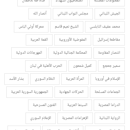
المعلومات المضللة
الصحافيون الشهداء
قناة طه للأطفال
الجيش اللبناني
مجلس النواب اللبناني
أنصار الله
محمد عفيف النابلسي
الشيخ نعيم قاسم
معركة أولي الباس
مقاطعة إسرائيل
المفوضية الأوروبية
القمة العربية
انتصار المقاومة
المحكمة الجنائية الدولية
المهرجانات الدولية
سمير جعجع
كميل شمعون
الحرب الأهلية في لبنان
الإسلام في أوروبا
المرأة العربية
النظام السوري
بشار الأسد
الجماعات المسلحة
الحركات الجهادية
الجمهورية السورية العربية
الدراما المصرية
السينما العربية
الفنون المسرحية
الرواية اللبنانية
الإهرامات المصرية
الإعلام السوري