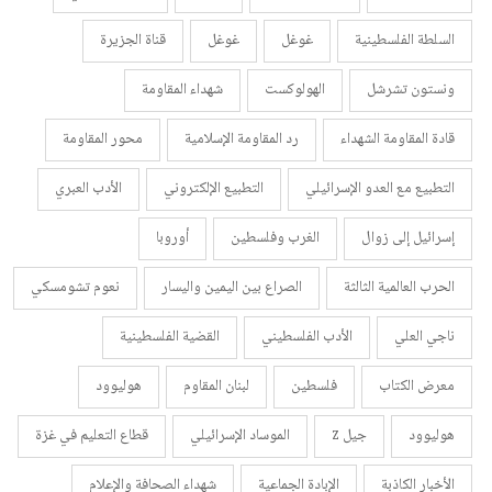
السلطة الفلسطينية
غوغل
غوغل
قناة الجزيرة
ونستون تشرشل
الهولوكست
شهداء المقاومة
قادة المقاومة الشهداء
رد المقاومة الإسلامية
محور المقاومة
التطبيع مع العدو الإسرائيلي
التطبيع الإلكتروني
الأدب العبري
إسرائيل إلى زوال
الغرب وفلسطين
أوروبا
الحرب العالمية الثالثة
الصراع بين اليمين واليسار
نعوم تشومسكي
ناجي العلي
الأدب الفلسطيني
القضية الفلسطينية
معرض الكتاب
فلسطين
لبنان المقاوم
هوليوود
هوليوود
جيل z
الموساد الإسرائيلي
قطاع التعليم في غزة
الأخبار الكاذبة
الإبادة الجماعية
شهداء الصحافة والإعلام