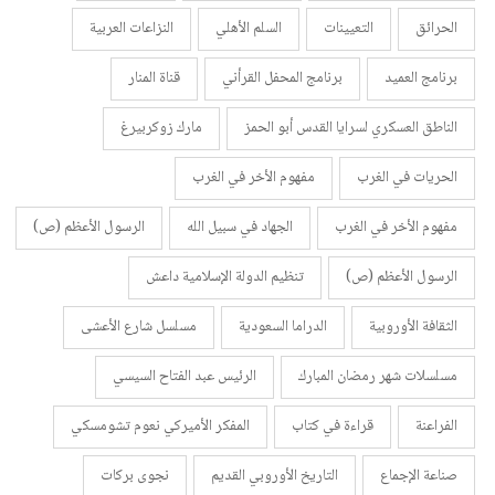
الحرائق
التعيينات
السلم الأهلي
النزاعات العربية
برنامج العميد
برنامج المحفل القرأني
قناة المنار
الناطق العسكري لسرايا القدس أبو الحمز
مارك زوكربيرغ
الحريات في الغرب
مفهوم الأخر في الغرب
مفهوم الأخر في الغرب
الجهاد في سبيل الله
الرسول الأعظم (ص)
الرسول الأعظم (ص)
تنظيم الدولة الإسلامية داعش
الثقافة الأوروبية
الدراما السعودية
مسلسل شارع الأعشى
مسلسلات شهر رمضان المبارك
الرئيس عبد الفتاح السيسي
الفراعنة
قراءة في كتاب
المفكر الأميركي نعوم تشومسكي
صناعة الإجماع
التاريخ الأوروبي القديم
نجوى بركات