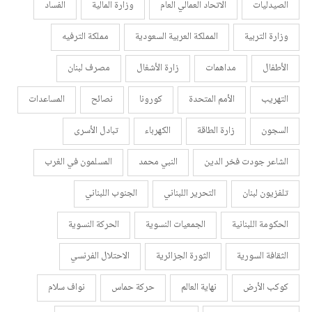
الصيدليات
الاتحاد العمالي العام
وزارة المالية
الفساد
وزارة التربية
المملكة العربية السعودية
مملكة الترفيه
الأطفال
مداهمات
زارة الأشغال
مصرف لبنان
التهريب
الأمم المتحدة
كورونا
نصائح
المساعدات
السجون
زارة الطاقة
الكهرباء
تبادل الأسرى
الشاعر جودت فخر الدين
النبي محمد
المسلمون في الغرب
تلفزيون لبنان
التحرير اللبناني
الجنوب اللبناني
الحكومة اللبنانية
الجمعيات النسوية
الحركة النسوية
الثقافة السورية
الثورة الجزائرية
الاحتلال الفرنسي
كوكب الأرض
نهاية العالم
حركة حماس
نواف سلام