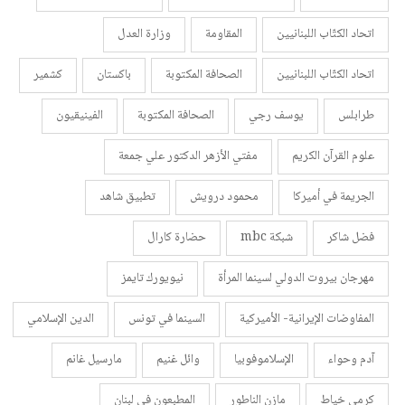
اتحاد الكتّاب اللبنانيين
المقاومة
وزارة العدل
اتحاد الكتّاب اللبنانيين
الصحافة المكتوبة
باكستان
كشمير
طرابلس
يوسف رجي
الصحافة المكتوبة
الفينيقيون
علوم القرآن الكريم
مفتي الأزهر الدكتور علي جمعة
الجريمة في أميركا
محمود درويش
تطبيق شاهد
فضل شاكر
شبكة mbc
حضارة كارال
مهرجان بيروت الدولي لسينما المرأة
نيويورك تايمز
المفاوضات الإيرانية- الأميركية
السينما في تونس
الدين الإسلامي
آدم وحواء
الإسلاموفوبيا
وائل غنيم
مارسيل غانم
كرمى خياط
مازن الناطور
المطبعون في لبنان