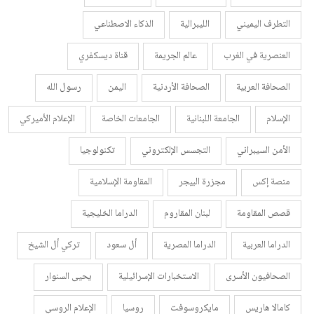
التطرف اليميني
الليبرالية
الذكاء الاصطناعي
العنصرية في الغرب
عالم الجريمة
قناة ديسكفري
الصحافة العربية
الصحافة الأردنية
اليمن
رسول الله
الإسلام
الجامعة اللبنانية
الجامعات الخاصة
الإعلام الأميركي
الأمن السيبراني
التجسس الإلكتروني
تكنولوجيا
منصة إكس
مجزرة البيجر
المقاومة الإسلامية
قصص المقاومة
لبنان المقاروم
الدراما الخليجية
الدراما العربية
الدراما المصرية
أل سعود
تركي أل الشيخ
الصحافيون الأسرى
الاستخبارات الإسرائيلية
يحيى السنوار
كامالا هاريس
مايكروسوفت
روسيا
الإعلام الروسي