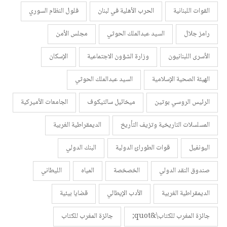
القوات اللبنانية
الحرب الأهلية في لبنان
فلول النظام السوري
رامز جلال
السيد عبدالملك الحوثي
مجلس الأمن
الأسرى اللبنانيون
وزارة الشؤون الاجتماعية
الإسكان
الهيئة الصحية الإسلامية
السيد عبدالملك الحوثي
الرئيس الروسي بوتين
ميخائيل سالتيكوف
الجامعات الأميركية
المسلسلات التاريخية وتزيف التأريخ
الديمقراطية الغربية
اليونفيل
قوات الطورائ الدولية
البنك الدولي
صندوق النقد الدولي
الخصخصة
المياه
الليطاني
الديمقراطية الغربية
الأدب الإيطالي
قضايا بيئية
جائزة المغرب للكتاب\&quot;
جائزة المغرب للكتاب