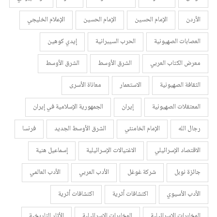
الأردن
الإمام الحسين
الإمام الحسين
الإعلام الخليجي
العصابات الصهيونية
الحرب السيبرانية
إيدي كوهين
معرض الكتاب العربي
الشرق الأوسط
الشرق الأوسط
الثقافة الصهيونية
الاستعمار
معاناة الأسرى
المعتقلات الصهيونية
إيران
الجمهورية الإسلامية في إيران
رجال الله
الإمام الخامنئي
الشرق الأوسط الجديد
فرنسا
الاقتصاد الإسرائيلي
الاغتيالات الإسرائيلية
إسماعيل هنية
جائزة نوبل
شركة غوغل
الأدب العربي
الأدب العالمي
الأدب الأسيوي
اكتشافات أثرية
اكتشافات أثرية
المخابرات الإسرائيلية
المخابرات الإسرائيلية
الأثار التاريخية