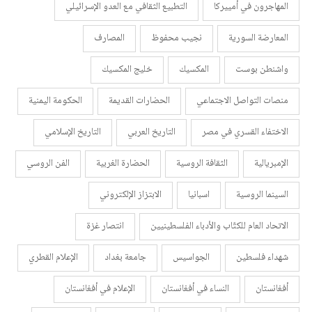
المهاجرون في أمييركا
التطبيع الثقافي مع العدو الإسرائيلي
المعارضة السورية
نجيب محفوظ
المصارف
واشنطن بوست
المكسيك
خليج المكسيك
منصات التواصل الاجتماعي
الحضارات القديمة
الحكومة اليمنية
الاختفاء القسري في مصر
التاريخ العربي
التاريخ الإسلامي
الإمبريالية
الثقافة الروسية
الحضارة الغربية
الفن الروسي
السينما الروسية
اسبانيا
الابتزاز الإلكتروني
الاتحاد العام للكتّاب والأدباء الفلسطينيين
انتصار غزة
شهداء فلسطين
الجواسيس
جامعة بغداد
الإعلام القطري
أفغانستان
النساء في أفغانستان
الإعلام في أفغانستان