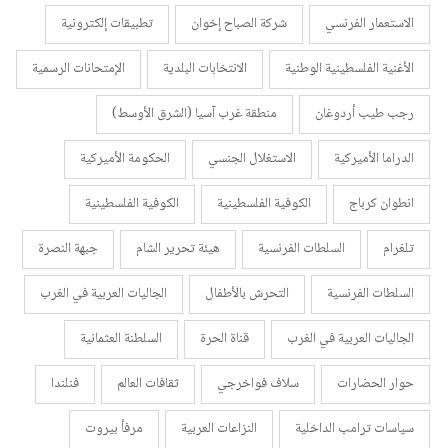
الاستعمار الفرنسي
شركة الصباح إخوان
تطبيقات إلكترونية
الأغنية الفلسطينية الوطنية
الانتخابات البلدية
الإمتحانات الرسمية
رجب طيب أردوغان
منطقة غرب آسيا (الشرق الأوسط)
الدراما الأميركية
الاستغلال الجنسي
الحكومة الأميركية
انطوان كرباج
الكوفية الفلسطينية
الكوفية الفلسطينية
تلغرام
السلطات الفرنسية
هيئة تحرير الشام
جبهة النصرة
السلطات الفرنسية
التحرش بالأطفال
الجاليات العربية في الغرب
الجاليات العربية في الغرب
قناة الحرة
السلطنة العثمانية
حوار الحضارات
سلاف فواخرجي
ثقافات العالم
فنلندا
سياسات ترامب الداخلية
النزاعات العربية
مرفأ بيروت