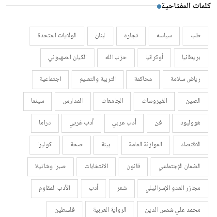
كلمات المفتاحية
طب
سياسه
تجاره
لبنان
الولايات المتحدة
بريطانيا
أوكرانيا
حزب الله
الكيان الصهيوني
رياض سلامة
محاكمة
التربية والتعليم
اجتماعية
الصين
الفيروسات
الجامعات
المدارس
سينما
هووليود
فن
أدب عربي
أدب غربي
دراما
الاقتصاد
الموازنة العامة
بيئة
صحة
كوليرا
الضمان الإجتماعي
قانون
الانتخابات
صبرا وشاتيلا
مجازر العدو الإسرائيلي
شعر
أدب
الأدب المقاوم
محمد علي شمس الدين
الرواية العربية
فلسطين