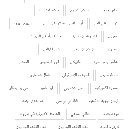
العالم الجديد
الإعلام القطري
سلاح المقاومة
التيار الوطني الحر
أزمة الهوية الوطنية في لبنان
مفهوم الهوية
السجون
الشريعة الإسلامية
حق المرأة في الميراث
المؤثرون
الإعلام الإماراتي
الشعر اللبناني
الشاعر إلياس لحود
الفاتيكان
البابا فرنسيس
المختار
البابا فرنسيس
المجتمع الإسرائيلي
أطفال فلسطين
السفارة الأميركية
الفن التشكيلي
ابن طفيل
حي بن يقظان
الإستراتيجية الدفاعية
قناة بي بي سي
المؤرخون الجدد
توم سيغيف
الثنائي الشيعي
الجامعة الأميركية في بيروت
كاريزما السيد
اتحاد الكتّاب اللبنانيين
اتحاد الكتّاب اللبنانيين