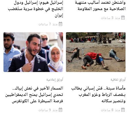
واشنطن تعتمد أساليب منتهية
إسرائيل هيوم: إسرائيل ودول
الصلاحية مع محور المقاومة
الخليج في خطوة سرية ستُغضب
إيران
منذ 3 ساعات
منذ 7 ساعات
أوراق ثقافية
أوراق إعلامية
مأساة سبتة.. قسّ إسباني يطالب
المسمار الأخير في نعش إيباك..
بـقصف الرباط وغزو المغرب
تحدي إسرائيل يمنح الديمقراطيين
وتنصير سكانه
فرصة السيطرة على الكونغرس
منذ 8 ساعات
منذ 9 ساعات