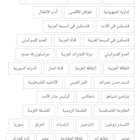
النازية الصهيونية
طوفان الأقصى
أدب الأطفال
فلسطين في الأدب
فلسطين في السينما العربية
فلسطين في السينما الغربية
قناة العربية
العدو الإسرائيلي
العدو الإسرائيلي
دولة الإمارات العربية
مراسلون بلا حدود
الثقافة العربية
الثقافة الغربية
قناة المنار
الدراما السورية
السيد حسن نصرالله
الفن الغربي
الأناشيد الفلسطينية
بنيامين نتنياهو
نتفلكس
الرئيس بشار الأسد
المقاومة الفلسطينية
الفلسفة الروسية
الفلسفة الغربية
الكسندر دوغين
النازحين
البلديات
العراق
سوريا
تونس
تظاهرات
ثقافة المقاومة
مصر
الرد الإيراني