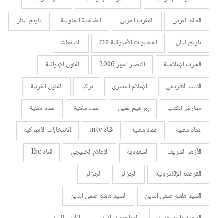
العالم العربي
المغرب العربي
الضاحية الجنوبية
تاريخ لبنان
تاريخ لبنان
المخابرات الأميركية cia
الشائعات
الحرب الإعلامية
انتصار تموز 2006
الفنون الإيرانية
الأدب الأفريقي
الإعلام المصري
تركيا
الفنون الغربية
معارض الكتب
إبراهيم عقيل
عماد مغنية
عماد مغنية
عماد مغنية
عماد مغنية
قناة mtv
الانتخابات الأميركية
الأزهر الشريف
السعودية
الإعلام الخليجي
قناة lbc
القرصنة الإلكترونية
الجزائر
الجزائر
السيد هاشم صفي الدين
السيد هاشم صفي الدين
الهجرة والمهاجرين
المهاجرون العرب
الأدب اللبناني