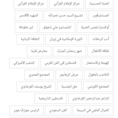
العتبة الحسينية
مركز الإعلام القرآني
مركز الإعلام القرآني
المستشرقون
تشييع السيد حسن نصرالله
الشهيد الأقدس
أوكسترا شمس الحرية
المايسترو علي باجوق
ابن بطوطة
أدب الرحلات
الثورة الإسلامية في إيران
الثقافة اللبنانية
ثقافة الأطفال
شهر رمضان المبارك
معارض فنية
الهيمنة والاستعمار
فلسطين في الفن الغربي
الشعب الأميركي
التلاعب بالعقول
مرض الزهايمر
المجتمع المصري
المجتمع الكويتي
حق الجنسية
الشيخ يوسف القرضاوي
الشاعر عبدالرحمن القرضاوي
فلسطين التاريخية
الخيال العلمي في السينما
الفن السعودي
الرئيس جوزف عون