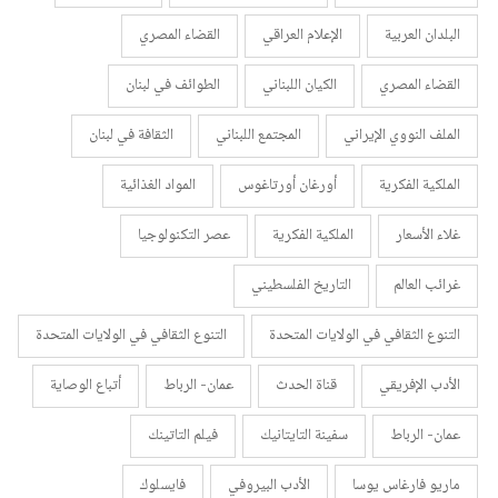
البلدان العربية
الإعلام العراقي
القضاء المصري
القضاء المصري
الكيان اللبناني
الطوائف في لبنان
الملف النووي الإيراني
المجتمع اللبناني
الثقافة في لبنان
الملكية الفكرية
أورغان أورتاغوس
المواد الغذائية
غلاء الأسعار
الملكية الفكرية
عصر التكنولوجيا
غرائب العالم
التاريخ الفلسطيني
التنوع الثقافي في الولايات المتحدة
التنوع الثقافي في الولايات المتحدة
الأدب الإفريقي
قناة الحدث
عمان- الرباط
أتباع الوصاية
عمان- الرباط
سفينة التايتانيك
فيلم التاتينك
ماريو فارغاس يوسا
الأدب البيروفي
فايسلوك