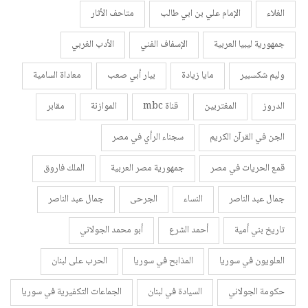
الغلاء
الإمام علي بن ابي طالب
متاحف الأثار
جمهورية ليبيا العربية
الإسفاف الفني
الأدب الغربي
وليم شكسبير
مايا زيادة
بيار أبي صعب
معاداة السامية
الدروز
المغتربين
قناة mbc
الموازنة
مقابر
الجن في القرآن الكريم
سجناء الرأي في مصر
قمع الحريات في مصر
جمهورية مصر العربية
الملك فاروق
جمال عبد الناصر
النساء
الجرحى
جمال عبد الناصر
تاريخ بني أمية
أحمد الشرع
أبو محمد الجولاني
العلويون في سوريا
المذابح في سوريا
الحرب على لبنان
حكومة الجولاني
السيادة في لبنان
الجماعات التكفيرية في سوريا