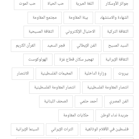
جوائز الأوسكار
اللغة العبرية
حب الحياة
حب الموت
الشهادة والاستشهاد
بيئة المقاومة
مجتمع المقاومة
الثقافة التركية
الاحتيال الإلكتروني
الثقافة المسيحية
السيد المسيح
الفن الإيطالي
فجر السعيد
القرآن الكريم
الثقافة الإيرانية
تهجير سكان قطاع غزة
الهولوكوست
بيروت
وزارة الداخلية
المخيمات الفلسطينية
الانتصار
انتصار المقاومة الفلسطينية
انتصار المقاومة الفلسطينية
الفن المصري
أحمد حلمي
الصحف اللبنانية
جريدة نداء الوطن
حكايات المقاومة
فلسطين في الأفلام الوثائقية
التراث الإيراني
السينما الإيرانية