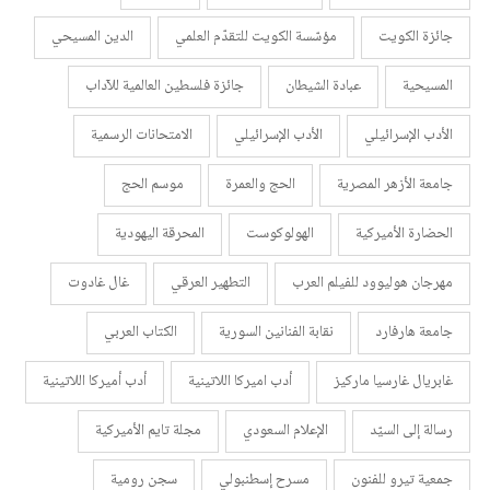
جائزة الكويت
مؤسّسة الكويت للتقدّم العلمي
الدين المسيحي
المسيحية
عبادة الشيطان
جائزة فلسطين العالمية للآداب
الأدب الإسرائيلي
الأدب الإسرائيلي
الامتحانات الرسمية
جامعة الأزهر المصرية
الحج والعمرة
موسم الحج
الحضارة الأميركية
الهولوكوست
المحرقة اليهودية
مهرجان هوليوود للفيلم العرب
التطهير العرقي
غال غادوت
جامعة هارفارد
نقابة الفنانين السورية
الكتاب العربي
غابريال غارسيا ماركيز
أدب اميركا اللاتينية
أدب أميركا اللاتينية
رسالة إلى السيّد
الإعلام السعودي
مجلة تايم الأميركية
جمعية تيرو للفنون
مسرح إسطنبولي
سجن رومية