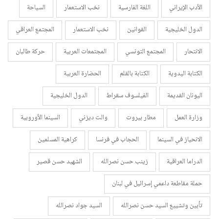
الأدب الإيراني
اللغة الفارسية
نخب الاستعمار
السياحة
الدول الخليجية
القوانين
نخب الاستعمار
المجتمع العراقي
الانتحار
المجتمع التونسي
المجتمعات العربية
حركة طالبان
الكتابة اليدوية
الكتابة بالقلم
الحضارة العربية
اليونان القديمة
الفيلسوف سقراط
الدول الخليجية
وزارة العمل
مطار بيروت
والت ديزني
السينما الأوروبية
الانحياز في السينما
الحجاب في فرنسا
كراهية المسلمين
الدراما العراقية
زينب حسن نصرالله
الشهيد حسن قصير
حملة مقاطعة داعمي إسرائيل في لبنان
تأبين وتشييع السيد حسن نصرالله
السيد جواد نصرالله