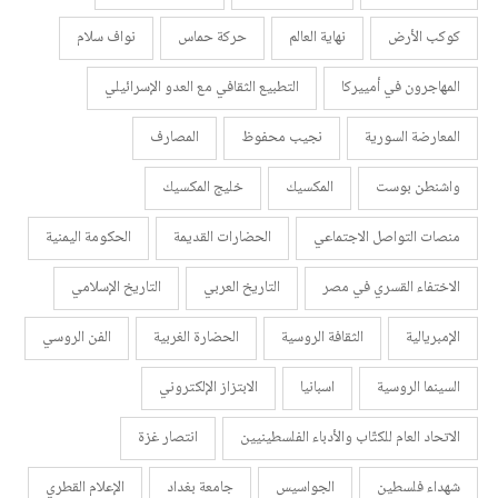
كوكب الأرض
نهاية العالم
حركة حماس
نواف سلام
المهاجرون في أمييركا
التطبيع الثقافي مع العدو الإسرائيلي
المعارضة السورية
نجيب محفوظ
المصارف
واشنطن بوست
المكسيك
خليج المكسيك
منصات التواصل الاجتماعي
الحضارات القديمة
الحكومة اليمنية
الاختفاء القسري في مصر
التاريخ العربي
التاريخ الإسلامي
الإمبريالية
الثقافة الروسية
الحضارة الغربية
الفن الروسي
السينما الروسية
اسبانيا
الابتزاز الإلكتروني
الاتحاد العام للكتّاب والأدباء الفلسطينيين
انتصار غزة
شهداء فلسطين
الجواسيس
جامعة بغداد
الإعلام القطري