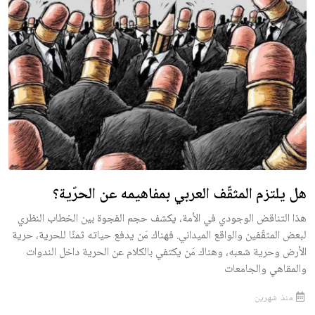
هل يلتزم المثقّف العربي بمفاهيمه عن الحرّية؟
هذا التناقض الوجودي في الأمة، يكشف حجم الفجوة بين الخطاب النظري
لبعض المثقّفين والواقع الميداني. فهناك مَن يدفع حياته ثمنًا للحرية، حرية
الأرض وحرية شعبه، وهناك مَن يكتفي بالكلام عن الحرية داخل الندوات
والمقاهي والجامعات
منذ شهرين