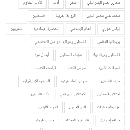
مجازر العدو الإسرائيلي
شعر
أدب
الأدب المقاوم
محمد علي شمس الدين
الرواية العربية
فلسطين
إلياس خوري
العالم الإسلامي
الحضارة الإسلامية
تلفزيون
بريطانيا العظمى
فلسطين ومواقع التواصل الاجتماعي
فلسطين وتيك توك
شهداء فلسطين
أبطال غزة
السرقات الأدبية
لصوص الكتب
قراصنة الكتب
حرب فلسطين
السردية الفلسطينية
السردية الإسرائيلية
احتلال فلسطين
الاحتلال البريطاني
نكبة فلسطين
غزة والمظاهرات
الفن الجميل
الدراما اللبنانية
جرائم إسرائيل
فلسطين المحتلة
جنوب أفريقيا