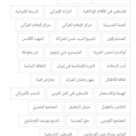
فلسطين في الأفلام الوثائقية
التراث الإيراني
السينما الإيرانية
العتبة الحسينية
مركز الإعلام القرآني
مركز الإعلام القرآني
المستشرقون
تشييع السيد حسن نصرالله
الشهيد الأقدس
أوكسترا شمس الحرية
المايسترو علي باجوق
ابن بطوطة
أدب الرحلات
الثورة الإسلامية في إيران
الثقافة اللبنانية
ثقافة الأطفال
شهر رمضان المبارك
معارض فنية
الهيمنة والاستعمار
فلسطين في الفن الغربي
الشعب الأميركي
التلاعب بالعقول
مرض الزهايمر
المجتمع المصري
المجتمع الكويتي
حق الجنسية
الشيخ يوسف القرضاوي
الشاعر عبدالرحمن القرضاوي
فلسطين التاريخية