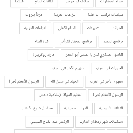
حوار الحضارات
سلاف فواخرجي
ثقافات العالم
فنلندا
سياسات ترامب الداخلية
النزاعات العربية
مرفأ بيروت
الحرائق
التعيينات
السلم الأهلي
النزاعات العربية
برنامج العميد
برنامج المحفل القرأني
قناة المنار
الناطق العسكري لسرايا القدس أبو الحمز
مارك زوكربيرغ
الحريات في الغرب
مفهوم الأخر في الغرب
مفهوم الأخر في الغرب
الجهاد في سبيل الله
الرسول الأعظم (ص)
الرسول الأعظم (ص)
تنظيم الدولة الإسلامية داعش
الثقافة الأوروبية
الدراما السعودية
مسلسل شارع الأعشى
مسلسلات شهر رمضان المبارك
الرئيس عبد الفتاح السيسي