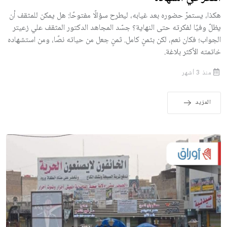
هكذا، يستمرّ حضوره بعد غيابه، ليطرح سؤالًا مفتوحًا: هل يمكن للمثقف أن
يظلّ وفيًا لفكرته حتى النهاية؟ جسّد المجاهد الدكتور المثقف علي زعيتر
الجواب؛ فكان نعم، لكن بثمنٍ كامل. ثمنٍ جعل من حياته نصًا، ومن استشهاده
خاتمته الأكثر بلاغة.
منذ 3 أشهر
المزيد