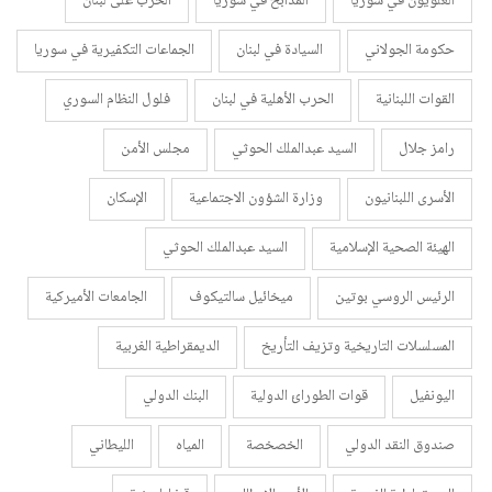
العلويون في سوريا
المذابح في سوريا
الحرب على لبنان
حكومة الجولاني
السيادة في لبنان
الجماعات التكفيرية في سوريا
القوات اللبنانية
الحرب الأهلية في لبنان
فلول النظام السوري
رامز جلال
السيد عبدالملك الحوثي
مجلس الأمن
الأسرى اللبنانيون
وزارة الشؤون الاجتماعية
الإسكان
الهيئة الصحية الإسلامية
السيد عبدالملك الحوثي
الرئيس الروسي بوتين
ميخائيل سالتيكوف
الجامعات الأميركية
المسلسلات التاريخية وتزيف التأريخ
الديمقراطية الغربية
اليونفيل
قوات الطورائ الدولية
البنك الدولي
صندوق النقد الدولي
الخصخصة
المياه
الليطاني