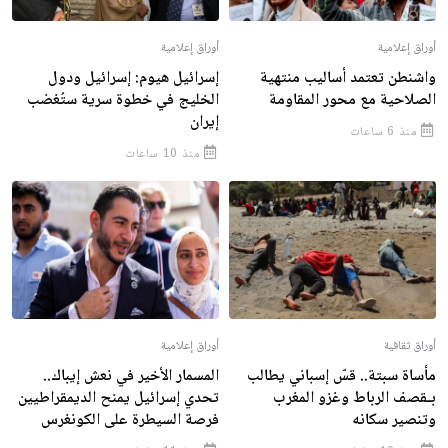
أوراق إعلامية
أوراق إعلامية
واشنطن تعتمد أساليب منتهية
إسرائيل هيوم: إسرائيل ودول
الصلاحية مع محور المقاومة
الخليج في خطوة سرية ستُغضب
إيران
منذ 6 ساعات
منذ 10 ساعات
أوراق ثقافية
أوراق إعلامية
مأساة سبتة.. قسّ إسباني يطالب
المسمار الأخير في نعش إيباك..
بـقصف الرباط وغزو المغرب
تحدي إسرائيل يمنح الديمقراطيين
وتنصير سكانه
فرصة السيطرة على الكونغرس