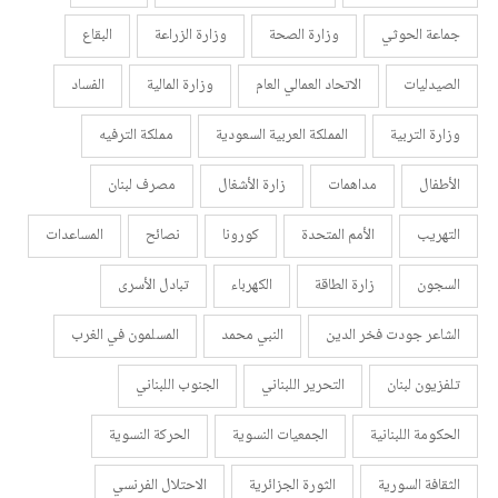
جماعة الحوثي
وزارة الصحة
وزارة الزراعة
البقاع
الصيدليات
الاتحاد العمالي العام
وزارة المالية
الفساد
وزارة التربية
المملكة العربية السعودية
مملكة الترفيه
الأطفال
مداهمات
زارة الأشغال
مصرف لبنان
التهريب
الأمم المتحدة
كورونا
نصائح
المساعدات
السجون
زارة الطاقة
الكهرباء
تبادل الأسرى
الشاعر جودت فخر الدين
النبي محمد
المسلمون في الغرب
تلفزيون لبنان
التحرير اللبناني
الجنوب اللبناني
الحكومة اللبنانية
الجمعيات النسوية
الحركة النسوية
الثقافة السورية
الثورة الجزائرية
الاحتلال الفرنسي