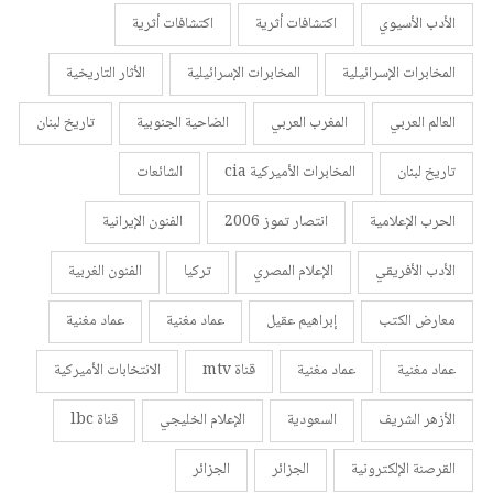
الأدب الأسيوي
اكتشافات أثرية
اكتشافات أثرية
المخابرات الإسرائيلية
المخابرات الإسرائيلية
الأثار التاريخية
العالم العربي
المغرب العربي
الضاحية الجنوبية
تاريخ لبنان
تاريخ لبنان
المخابرات الأميركية cia
الشائعات
الحرب الإعلامية
انتصار تموز 2006
الفنون الإيرانية
الأدب الأفريقي
الإعلام المصري
تركيا
الفنون الغربية
معارض الكتب
إبراهيم عقيل
عماد مغنية
عماد مغنية
عماد مغنية
عماد مغنية
قناة mtv
الانتخابات الأميركية
الأزهر الشريف
السعودية
الإعلام الخليجي
قناة lbc
القرصنة الإلكترونية
الجزائر
الجزائر