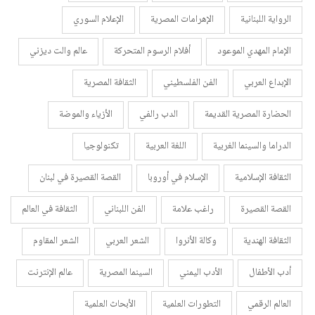
الرواية اللبنانية
الإهرامات المصرية
الإعلام السوري
الإمام المهدي الموعود
أفلام الرسوم المتحركة
عالم والت ديزني
الإبداع العربي
الفن الفلسطيني
الثقافة المصرية
الحضارة المصرية القديمة
الدب رالفي
الأزياء والموضة
الدراما والسينما الغربية
اللغة العربية
تكنولوجيا
الثقافة الإسلامية
الإسلام في أوروبا
القصة القصيرة في لبنان
القصة القصيرة
راغب علامة
الفن اللبناني
الثقافة في العالم
الثقافة الهندية
وكالة الأنروا
الشعر العربي
الشعر المقاوم
أدب الأطفال
الأدب اليمني
السينما المصرية
عالم الإنترنت
العالم الرقمي
التطورات العلمية
الأبحاث العلمية