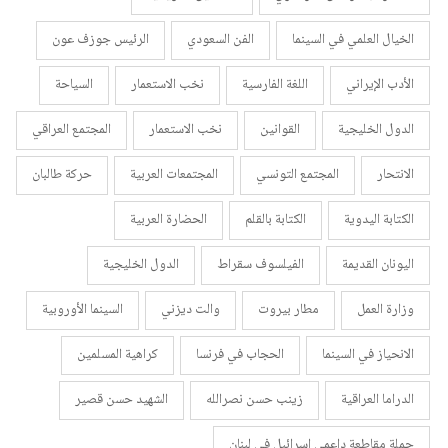
الخيال العلمي في السينما
الفن السعودي
الرئيس جوزف عون
الأدب الإيراني
اللغة الفارسية
نخب الاستعمار
السياحة
الدول الخليجية
القوانين
نخب الاستعمار
المجتمع العراقي
الانتحار
المجتمع التونسي
المجتمعات العربية
حركة طالبان
الكتابة اليدوية
الكتابة بالقلم
الحضارة العربية
اليونان القديمة
الفيلسوف سقراط
الدول الخليجية
وزارة العمل
مطار بيروت
والت ديزني
السينما الأوروبية
الانحياز في السينما
الحجاب في فرنسا
كراهية المسلمين
الدراما العراقية
زينب حسن نصرالله
الشهيد حسن قصير
حملة مقاطعة داعمي إسرائيل في لبنان