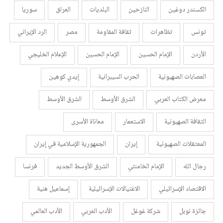
الكسندر دوغين
النازحين
البلديات
العراق
سوريا
تونس
تظاهرات
ثقافة المقاومة
مصر
الرد الإيراني
الأردن
الإمام الحسين
الإمام الحسين
الإعلام الخليجي
العصابات الصهيونية
الحرب السيبرانية
إيدي كوهين
معرض الكتاب العربي
الشرق الأوسط
الشرق الأوسط
الثقافة الصهيونية
الاستعمار
معاناة الأسرى
المعتقلات الصهيونية
إيران
الجمهورية الإسلامية في إيران
رجال الله
الإمام الخامنئي
الشرق الأوسط الجديد
فرنسا
الاقتصاد الإسرائيلي
الاغتيالات الإسرائيلية
إسماعيل هنية
جائزة نوبل
شركة غوغل
الأدب العربي
الأدب العالمي