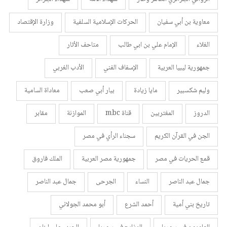
معاوية بن أبي سفيان
الحركات الإسلامية السلفية
وزارة الإقتصاد
الغلاء
الإمام علي بن ابي طالب
متاحف الأثار
جمهورية ليبيا العربية
الإسفاف الفني
الأدب الغربي
وليم شكسبير
مايا زيادة
بيار أبي صعب
معاداة السامية
الدروز
المغتربين
قناة mbc
الموازنة
مقابر
الجن في القرآن الكريم
سجناء الرأي في مصر
قمع الحريات في مصر
جمهورية مصر العربية
الملك فاروق
جمال عبد الناصر
النساء
الجرحى
جمال عبد الناصر
تاريخ بني أمية
أحمد الشرع
أبو محمد الجولاني