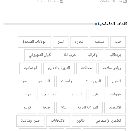
منذ 10 ساعات
منذ 11 ساعات
كلمات المفتاحية
طب
سياسه
تجاره
لبنان
الولايات المتحدة
بريطانيا
أوكرانيا
حزب الله
الكيان الصهيوني
رياض سلامة
محاكمة
التربية والتعليم
اجتماعية
الصين
الفيروسات
الجامعات
المدارس
سينما
هووليود
فن
أدب عربي
أدب غربي
دراما
الاقتصاد
الموازنة العامة
بيئة
صحة
كوليرا
الضمان الإجتماعي
قانون
الانتخابات
صبرا وشاتيلا