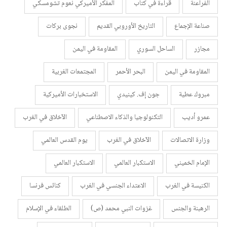
الفراعنة
قراءة في كتاب
المفكر الأميركي نعوم تشومسكي
صناعة الإجماع
التاريخ الأوروبي القديم
نجوى بركات
مجازر
الساحل السوري
المقاومة في اليمن
المقاومة في اليمن
البحر الأحمر
المجتمعات الغربية
مبروك عطية
جون إف. كينيدي
الاستخبارات الأميركية
عمرو أديب
التكنولوجيا والذكاء الاصطناعي
الآخلاق في الغرب
وزارة الاتصالات
الآخلاق في الغرب
يوم القدس العالمي
الإمام الخميني
الاستكبار العالمي
الاستكبار العالمي
الكنيسة في الغرب
الاعتداء الجنسي في الغرب
كنائس فرنسا
الرهبنة والجنس
غزوات النبي محمد (ص)
الطلقاء في الإسلام