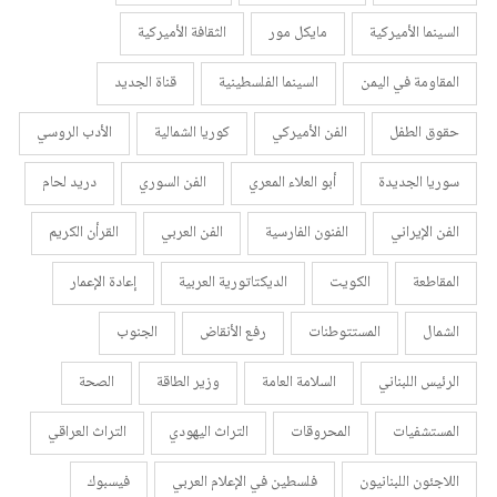
السينما الأميركية
مايكل مور
الثقافة الأميركية
المقاومة في اليمن
السينما الفلسطينية
قناة الجديد
حقوق الطفل
الفن الأميركي
كوريا الشمالية
الأدب الروسي
سوريا الجديدة
أبو العلاء المعري
الفن السوري
دريد لحام
الفن الإيراني
الفنون الفارسية
الفن العربي
القرأن الكريم
المقاطعة
الكويت
الديكتاتورية العربية
إعادة الإعمار
الشمال
المستتوطنات
رفع الأنقاض
الجنوب
الرئيس اللبناني
السلامة العامة
وزير الطاقة
الصحة
المستشفيات
المحروقات
التراث اليهودي
التراث العراقي
اللاجئون اللبنانيون
فلسطين في الإعلام العربي
فيسبوك