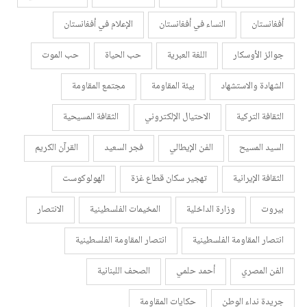
أفغانستان
النساء في أفغانستان
الإعلام في أفغانستان
جوائز الأوسكار
اللغة العبرية
حب الحياة
حب الموت
الشهادة والاستشهاد
بيئة المقاومة
مجتمع المقاومة
الثقافة التركية
الاحتيال الإلكتروني
الثقافة المسيحية
السيد المسيح
الفن الإيطالي
فجر السعيد
القرآن الكريم
الثقافة الإيرانية
تهجير سكان قطاع غزة
الهولوكوست
بيروت
وزارة الداخلية
المخيمات الفلسطينية
الانتصار
انتصار المقاومة الفلسطينية
انتصار المقاومة الفلسطينية
الفن المصري
أحمد حلمي
الصحف اللبنانية
جريدة نداء الوطن
حكايات المقاومة