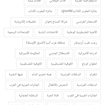
الديمقراطية الغربية
الأدب الإيطالي
قضايا بيئية
جائزة المغرب للكتاب\&quot;
جائزة المغرب للكتاب
الاستعمار الفرنسي
شركة الصباح إخوان
تطبيقات إلكترونية
الأغنية الفلسطينية الوطنية
الانتخابات البلدية
الإمتحانات الرسمية
رجب طيب أردوغان
منطقة غرب آسيا (الشرق الأوسط)
الدراما الأميركية
الاستغلال الجنسي
الحكومة الأميركية
انطوان كرباج
الكوفية الفلسطينية
الكوفية الفلسطينية
تلغرام
السلطات الفرنسية
هيئة تحرير الشام
جبهة النصرة
السلطات الفرنسية
التحرش بالأطفال
الجاليات العربية في الغرب
الجاليات العربية في الغرب
قناة الحرة
السلطنة العثمانية