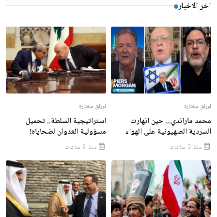
اخر الاخبار
اوراق مختارة
اوراق مختارة
محمد ماراندي... حين انهارت
استراتيجية السلطة.. تحميل
السردية الصهيونية على الهواء
مسؤولية العدوان لضحاياه!
منذ 5 ساعات
منذ 6 ساعات