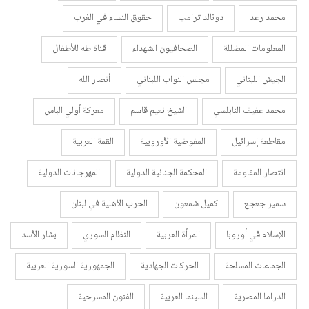
محمد رعد
دونالد ترامب
حقوق النساء في الغرب
المعلومات المضللة
الصحافيون الشهداء
قناة طه للأطفال
الجيش اللبناني
مجلس النواب اللبناني
أنصار الله
محمد عفيف النابلسي
الشيخ نعيم قاسم
معركة أولي الباس
مقاطعة إسرائيل
المفوضية الأوروبية
القمة العربية
انتصار المقاومة
المحكمة الجنائية الدولية
المهرجانات الدولية
سمير جعجع
كميل شمعون
الحرب الأهلية في لبنان
الإسلام في أوروبا
المرأة العربية
النظام السوري
بشار الأسد
الجماعات المسلحة
الحركات الجهادية
الجمهورية السورية العربية
الدراما المصرية
السينما العربية
الفنون المسرحية