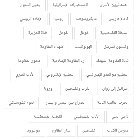
الصحافيون الأسرى
الاستخبارات الإسرائيلية
يحيى السنوار
كامالا هاريس
مايكروسوفت
روسيا
الإعلام الروسي
السلطة الفلسطينية
غوغل
غوغل
قناة الجزيرة
ونستون تشرشل
الهولوكست
شهداء المقاومة
قادة المقاومة الشهداء
رد المقاومة الإسلامية
محور المقاومة
التطبيع مع العدو الإسرائيلي
التطبيع الإلكتروني
الأدب العبري
إسرائيل إلى زوال
الغرب وفلسطين
أوروبا
الحرب العالمية الثالثة
الصراع بين اليمين واليسار
نعوم تشومسكي
ناجي العلي
الأدب الفلسطيني
القضية الفلسطينية
معرض الكتاب
فلسطين
لبنان المقاوم
هوليوود