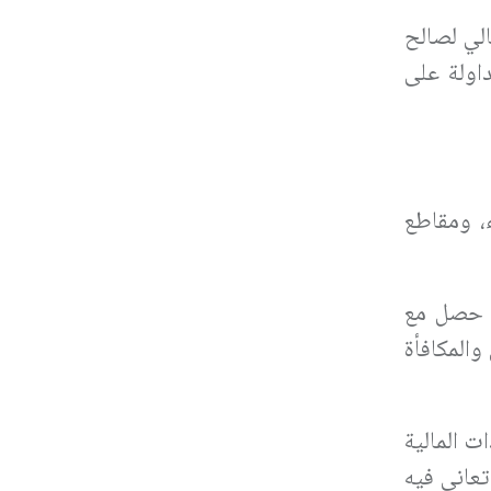
الي لصالح
اولة على
ء، ومقاطع
ا حصل مع
المكافأة
ت المالية
عاني فيه