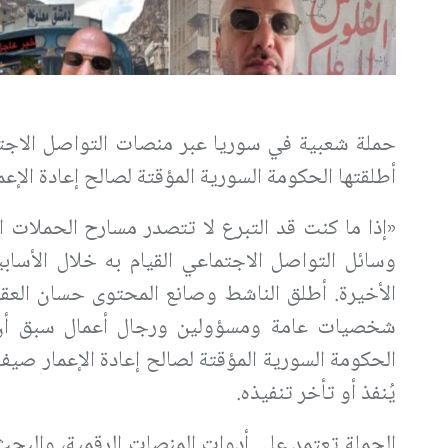
حملة شعبية في سوريا عبر منصات التواصل الاجت
أطلقتها الحكومة السورية المؤقتة لصالح إعادة الإع
«إذا ما كنت قد التبرع لا تتصدر مسارح الحملات
وسائل التواصل الاجتماعي القيام به خلال الأسابي
الأخيرة. أطلق الناشط وصانع المحتوى حسان العقاد
شخصيات عامة ومسؤولين ورجال أعمال سبق أن أع
الحكومة السورية المؤقتة لصالح إعادة الإعمار صيف 
يُنفذ أو تأخر تنفيذه.
الحملة تعتمد على أدوات المنصات الرقمية، والبح