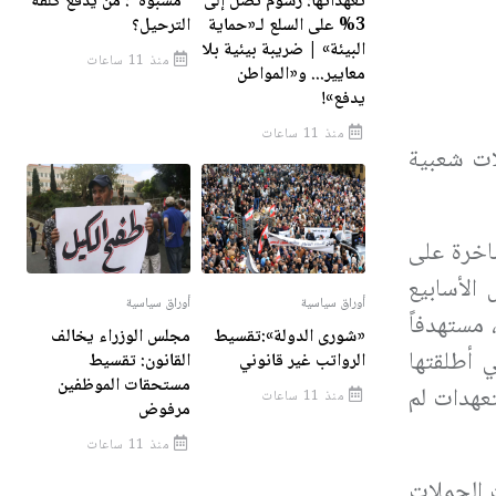
تعهداتها: رسوم تصل إلى
"مشبوه": مَن يدفع كلفة
3% على السلع لـ«حماية
الترحيل؟
البيئة» | ضريبة بيئية بلا
منذ 11 ساعات
معايير... و«المواطن
يدفع»!
منذ 11 ساعات
ات شعبية
اخرة على
الأسابيع
أوراق سياسية
أوراق سياسية
مستهدفاً
«شورى الدولة»:تقسيط
مجلس الوزراء يخالف
 أطلقتها
الرواتب غير قانوني
القانون: تقسيط
مستحقات الموظفين
تعهدات لم
منذ 11 ساعات
مرفوض
منذ 11 ساعات
 الحملات