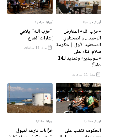
أوراق سياسية
أوراق سياسية
«حزب الله» المعارض
"حزب الله" يلاقي
الوحيد... والصحناوي
إشارات الشرع
المستفيد الأول | حكومة
منذ 11 ساعات
سلام: ثناء على
«سوليدير» وتمديد لـ14
عاماً!
منذ 11 ساعات
اوراق مختارة
اوراق مختارة
الحكومة تنقلب على
خزّانات فارغة لفيول