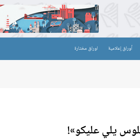
أوراق إعلامية
اوراق مختارة
لوس يلي عليكو»!