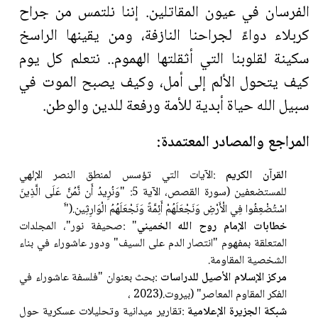
الفرسان في عيون المقاتلين. إننا نلتمس من جراح
كربلاء دواءً لجراحنا النازفة، ومن يقينها الراسخ
سكينة لقلوبنا التي أثقلتها الهموم.. نتعلم كل يوم
كيف يتحول الألم إلى أمل، وكيف يصبح الموت في
سبيل الله حياة أبدية للأمة ورفعة للدين والوطن
.
المراجع والمصادر المعتمدة
:
القرآن الكريم
:
الآيات التي تؤسس لمنطق النصر الإلهي
للمستضعفين (سورة القصص، الآية 5: "وَنُرِيدُ أَن نَّمُنَّ عَلَى الَّذِينَ
اسْتُضْعِفُوا فِي الْأَرْضِ وَنَجْعَلَهُمْ أَئِمَّةً وَنَجْعَلَهُمُ الْوَارِثِين
َ").
خطابات الإمام روح الله الخميني
: "
صحيفة نور"، المجلدات
المتعلقة بمفهوم "انتصار الدم على السيف" ودور عاشوراء في بناء
الشخصية المقاومة
.
مركز الإسلام الأصيل للدراسات
:
بحث بعنوان "فلسفة عاشوراء في
الفكر المقاوم المعاصر" (بيروت
، 2023).
شبكة الجزيرة الإعلامية
:
تقارير ميدانية وتحليلات عسكرية حول