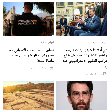
أوراق إعلامية
أوراق ثقافية
ذي أتلانتك: بتهديدات فارغة
دعاوى أمام القضاء الإسباني ضد
ونقص الذخيرة الحيوية.. ضيّع
مسؤولين مغاربة وإسبان بسبب
ترامب التفوق الاستراتيجي ضد
مأساة سبتة
إيران
منذ 10 ساعات
منذ 9 ساعات