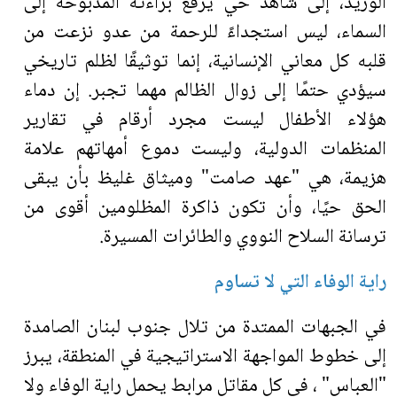
الوريد، إلى شاهد حي يرفع براءته المذبوحة إلى
السماء، ليس استجداءً للرحمة من عدو نزعت من
قلبه كل معاني الإنسانية، إنما توثيقًا لظلم تاريخي
سيؤدي حتمًا إلى زوال الظالم مهما تجبر. إن دماء
هؤلاء الأطفال ليست مجرد أرقام في تقارير
المنظمات الدولية، وليست دموع أمهاتهم علامة
هزيمة، هي "عهد صامت" وميثاق غليظ بأن يبقى
الحق حيًا، وأن تكون ذاكرة المظلومين أقوى من
ترسانة السلاح النووي والطائرات المسيرة
.
راية الوفاء التي لا تساوم
في الجبهات الممتدة من تلال جنوب لبنان الصامدة
إلى خطوط المواجهة الاستراتيجية في المنطقة، يبرز
"العباس" ، في كل مقاتل مرابط يحمل راية الوفاء ولا