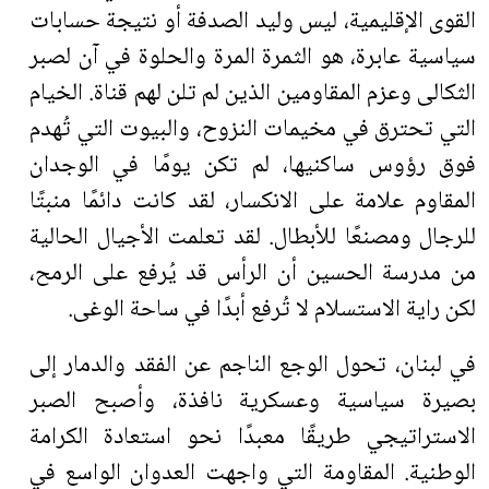
القوى الإقليمية، ليس وليد الصدفة أو نتيجة حسابات
سياسية عابرة، هو الثمرة المرة والحلوة في آن لصبر
الثكالى وعزم المقاومين الذين لم تلن لهم قناة. الخيام
التي تحترق في مخيمات النزوح، والبيوت التي تُهدم
فوق رؤوس ساكنيها، لم تكن يومًا في الوجدان
المقاوم علامة على الانكسار، لقد كانت دائمًا منبتًا
للرجال ومصنعًا للأبطال. لقد تعلمت الأجيال الحالية
من مدرسة الحسين أن الرأس قد يُرفع على الرمح،
لكن راية الاستسلام لا تُرفع أبدًا في ساحة الوغى
.
في لبنان، تحول الوجع الناجم عن الفقد والدمار إلى
بصيرة سياسية وعسكرية نافذة، وأصبح الصبر
الاستراتيجي طريقًا معبدًا نحو استعادة الكرامة
الوطنية. المقاومة التي واجهت العدوان الواسع في