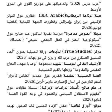
"حرب مارس 2026" وتداعياتها على موازين القوى في الشرق
الأوسط
.
هيئة الإذاعة البريطانية
(BBC Arabic)
:
تقارير حول التوتر
الإقليمي بين إيران وإسرائيل وتطورات الجبهة اللبنانية (تغطية
يونيو
2026).
مجلة "نصوص معاصرة
"
:
دراسة نقدية للدكتور علم صالح حول
"سيكولوجية النصر في العقل الجمعي الشيعي" (العدد
68،
2022).
مركز
(True Studies)
للأبحاث
:
ورقة تحليلية بعنوان "أبعاد
التنسيق العسكري بين حزب الله وإيران في مواجهات
2026".
الأرشيف الثقافي لمؤسسة الشهيد
:
مجموعة "وصايا شهداء الدفاع
المقدس والمقاومة" وربطها بالقيم الحسينية
.
العتبة الحسينية المقدسة
:
تقارير حول حملات "تضامن الأحرار"
لدعم النازحين في لبنان (إصدارات مارس-أبريل
2026).
د. علم صالح (أستاذ الدراسات الإيرانية
)
:
سلسلة مقابلات حول
"مفهوم الاستقلال السياسي والصمود في وجه القوة الصلبة"
(مايو
2026).
موقع "أوراق ثقافية
"
:
مقال "الإمام الحسين قائد المحور.. نهجه
في إيران وعباسه في لبنان
" (2025).