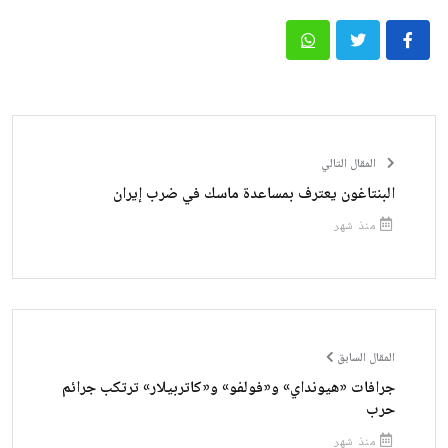
المقال التالي
البنتاغون يعترف بمساعدة ماسك في ضرب إيران
منذ شهر
المقال السابق
جرافات «هيونداي» و«فولفو» و«كاتربيلار» ترتكب جرائم
حرب
منذ شهر