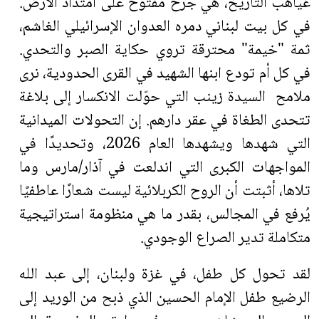
غياهب التاريخ، هي جرح مفتوح على امتداد الأرض.
في كل بيت لبناني دمره العدوان الإسرائيلي الغاشم،
ثمة "خيمة" محترقة تروي حكاية الصبر والتحدي.
في كل أم تودع ابنها الشهيد في القرى الحدودية، نرى
ملامح السيدة زينب التي حوّلت الانكسار إلى بلاغة
تتحدى الطغاة في عقر دارهم. إن التحولات الميدانية
التي شهدها ويشهدها العام 2026، وتحديدًا في
المواجهات الكبرى التي اندلعت في آذار/مارس وما
تلاها، أثبتت أن الروح الكربلائية ليست شعارًا عاطفيًا
يُرفع في المجالس، بقدر ما هي منظومة استراتيجية
متكاملة تدير الصراع الوجودي
.
لقد تحول كل طفل، في غزة ولبنان، إلى عبد الله
الرضيع طفل الإمام الحسين الذي ذبح من الوريد إلى