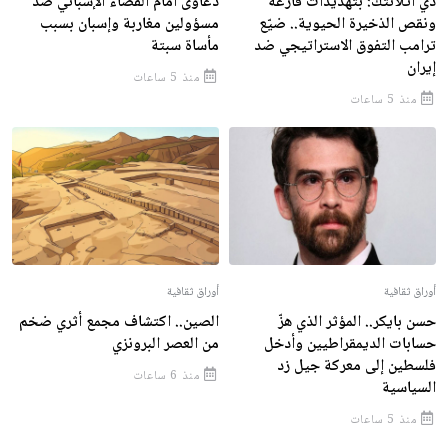
ذي أتلانتك: بتهديدات فارغة
دعاوى أمام القضاء الإسباني ضد
ونقص الذخيرة الحيوية.. ضيّع
مسؤولين مغاربة وإسبان بسبب
ترامب التفوق الاستراتيجي ضد
مأساة سبتة
إيران
منذ 5 ساعات
منذ 5 ساعات
أوراق ثقافية
أوراق ثقافية
حسن بايكر.. المؤثر الذي هزّ
الصين.. اكتشاف مجمع أثري ضخم
حسابات الديمقراطيين وأدخل
من العصر البرونزي
فلسطين إلى معركة جيل زد
منذ 6 ساعات
السياسية
منذ 5 ساعات