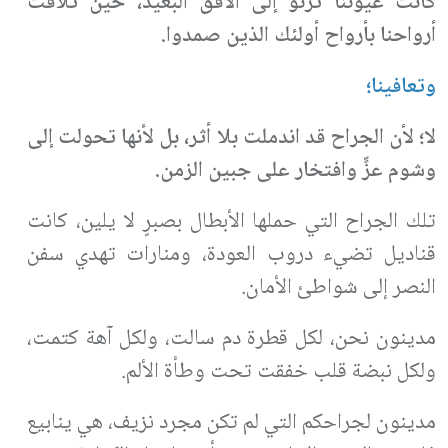
كانت عيوننا ترنو إلى الأفق البعيد، حين تلاقت
أرواحنا بأرواح أولئك الذين صمدوا
.
وتعافينا؛
لا؛ لأن الجراح قد اندملت بلا أثر، بل لأنها تحولت إلى
وشوم عزٍّ وافتخار على جبين الزمن.
تلك الجراح التي حملها الأبطال بصبرٍ لا يلين، كانت
قناديل تضيء دروب العودة، ومنارات تهدي سفن
النصر إلى شواطئ الأمان
.
مدينون نحن، لكل قطرة دم سالت، ولكل آهة كتمت،
ولكل نبضة قلب خفقت تحت وطأة الألم
.
مدينون لجراحكم التي لم تكن مجرد نزيف، هي ينابيع