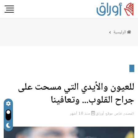
الرئيسية
للعيون والأيدي التي مسحت على
جراح القلوب... وتعافينا
المصدر
خاص موقع أوراق
منذ 10 أشهر