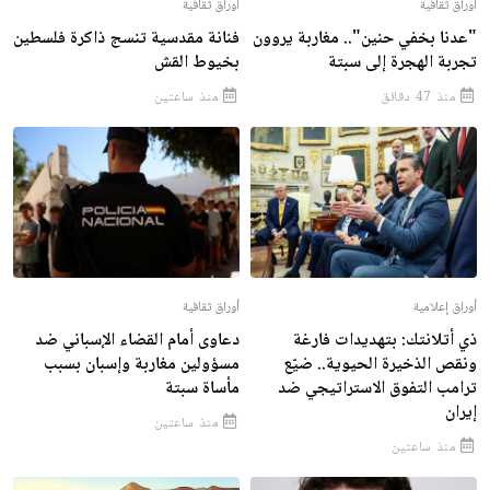
أوراق ثقافية
أوراق ثقافية
"عدنا بخفي حنين".. مغاربة يروون
فنانة مقدسية تنسج ذاكرة فلسطين
تجربة الهجرة إلى سبتة
بخيوط القش
منذ 47 دقائق
منذ ساعتين
أوراق إعلامية
أوراق ثقافية
ذي أتلانتك: بتهديدات فارغة
دعاوى أمام القضاء الإسباني ضد
ونقص الذخيرة الحيوية.. ضيّع
مسؤولين مغاربة وإسبان بسبب
ترامب التفوق الاستراتيجي ضد
مأساة سبتة
إيران
منذ ساعتين
منذ ساعتين