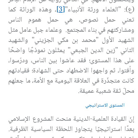
(ع): "العلماء ورثة الأنبياء"
[3]
، وهذه الوراثة كما
تعني حمل نصوص، هي حمل هموم الناس
ومشاركتهم في بناء المجتمع
.
وعلماء جبل عامل مثل
الشهيد الأول "محمد بن مكي الجزيني" والشهيد
الثاني "زين الدين الجبعي" يمثّلون نموذجًا واضحًا
على هذا المستوى؛ فقد عاشوا بين الناس، ودرّسوا،
وأفتوا، ثم واجهوا الاضطهاد حتى الشهادة؛ فقيادتهم
كانت متجذّرة في العلاقة اليومية مع الأمة، ما جعلهم
محلّ ثقة شعبية عميقة
.
المستوى الاستراتيجي
إنّ القيادة العلمية-الدينية منحت المشروع الإسلامي
بعدًا استراتيجيًا يتجاوز اللحظة السياسية الظرفية.