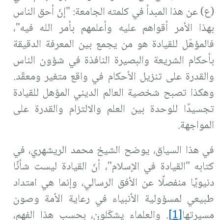
(ع) عن هذا المبدأ في كلمته الجامعة: "إنّ أحق الناس
بهذا الأمر أقواهم عليه وأعلمهم بأمر الله فيه"،
فالمؤهّل للقيادة هو من يجمع بين المعرفة الدقيقة
بأحكام الشريعة والبصيرة النافذة في شؤون الناس
والقدرة على تنزيل الأحكام في واقع متغير ومعقّد.
وهكذا تصبح شخصية العالم الديني المؤهل للقيادة
تجسيدًا للوحدة بين العلم والالتزام والقدرة على
المواجهة
.
في هذا السياق، يوضح الشيخ محمد الريشهري، في
كتابه "القيادة في الإسلام"، أنّ القيادة ليست شأنًا
دنيويًا منفصلًا عن الأفق الرسالي، وإنما هي امتداد
طبيعي لمسؤولية الأنبياء في رعاية الأمة وصون
مسيرتها
[1]
. والعلماء يشكّلون، بحسب هذا الفهم،