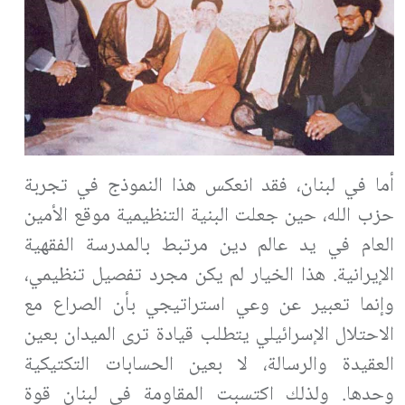
أما في لبنان، فقد انعكس هذا النموذج في تجربة
حزب الله، حين جعلت البنية التنظيمية موقع الأمين
العام في يد عالم دين مرتبط بالمدرسة الفقهية
الإيرانية. هذا الخيار لم يكن مجرد تفصيل تنظيمي،
وإنما تعبير عن وعي استراتيجي بأن الصراع مع
الاحتلال الإسرائيلي يتطلب قيادة ترى الميدان بعين
العقيدة والرسالة، لا بعين الحسابات التكتيكية
وحدها. ولذلك اكتسبت المقاومة في لبنان قوة