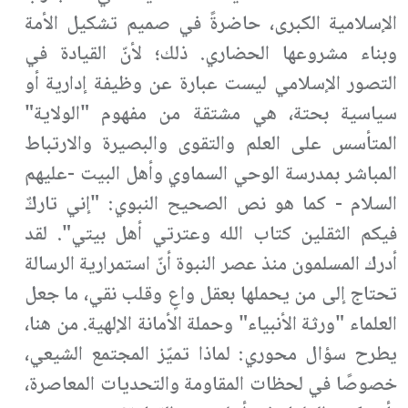
الإسلامية الكبرى، حاضرةً في صميم تشكيل الأمة
وبناء مشروعها الحضاري. ذلك؛ لأنّ القيادة في
التصور الإسلامي ليست عبارة عن وظيفة إدارية أو
سياسية بحتة، هي مشتقة من مفهوم "الولاية"
المتأسس على العلم والتقوى والبصيرة والارتباط
المباشر بمدرسة الوحي السماوي وأهل البيت -عليهم
السلام - كما هو نص الصحيح النبوي: "إني تاركٌ
فيكم الثقلين كتاب الله وعترتي أهل بيتي". لقد
أدرك المسلمون منذ عصر النبوة أنّ استمرارية الرسالة
تحتاج إلى من يحملها بعقل واعٍ وقلب نقي، ما جعل
العلماء "ورثة الأنبياء" وحملة الأمانة الإلهية. من هنا،
يطرح سؤال محوري: لماذا تميّز المجتمع الشيعي،
خصوصًا في لحظات المقاومة والتحديات المعاصرة،