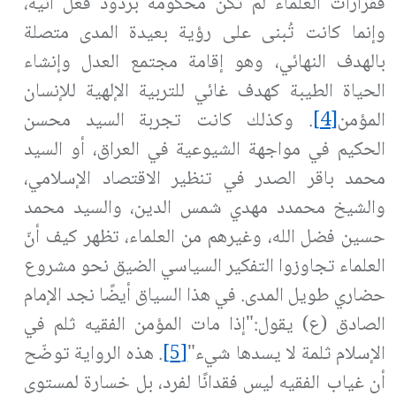
فقرارات العلماء لم تكن محكومة بردود فعل آنية،
وإنما كانت تُبنى على رؤية بعيدة المدى متصلة
بالهدف النهائي، وهو إقامة مجتمع العدل وإنشاء
الحياة الطيبة كهدف غائي للتربية الإلهية للإنسان
المؤمن
[4]
.
وكذلك كانت تجربة السيد محسن
الحكيم في مواجهة الشيوعية في العراق، أو السيد
محمد باقر الصدر في تنظير الاقتصاد الإسلامي،
والشيخ محمدد مهدي شمس الدين، والسيد محمد
حسين فضل الله، وغيرهم من العلماء، تظهر كيف أنّ
العلماء تجاوزوا التفكير السياسي الضيق نحو مشروع
حضاري طويل المدى. في هذا السياق أيضًا نجد الإمام
الصادق (ع) يقول
:
"إذا مات المؤمن الفقيه ثلم في
الإسلام ثلمة لا يسدها شيء"
[5]
. هذه الرواية توضّح
أن غياب الفقيه ليس فقدانًا لفرد، بل خسارة لمستوى