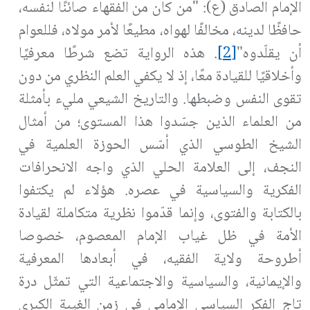
الإمام الصادق (ع): "من كان من الفقهاء صائنًا لنفسه،
حافظًا لدينه، مخالفًا لهواه، مطيعًا لأمر مولاه، فللعوام
أن يقلّدوه"
[2]
. هذه الرواية تضع شرطًا معرفيًا
وأخلاقيًا للقيادة معًا، إذ لا يكفي العلم النظري من دون
تقوى النفس وضبطها
.
والتاريخ الشيعي مليء بأمثلة
من العلماء الذين جسّدوا هذا المستوى؛ من أمثال
الشيخ الطوسي الذي أسّس الحوزة العلمية في
النجف، إلى العلامة الحلي الذي واجه الانحرافات
الفكرية والسياسية في عصره. هؤلاء لم يكتفوا
بالكتابة والفتوى، وإنما قدّموا نظرية متكاملة لقيادة
الأمة في ظل غياب الإمام المعصوم، خصوصا
أطروحة ولاية الفقيه، في أبعادها المعرفية
والإيمانية، والسياسية والاجتماعية التي تمثّل درة
تاج الفكر السياسي الإمامي في زمن الغيبة الكبرى