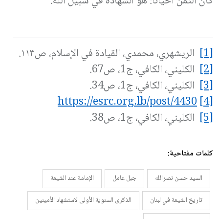
كان الثمن أحيانًا: هو الشهادة في سبيل الله.
[1]
الريشهري، محمدي، القيادة في الإسلام، ص١١٣.
[2]
الكليني، الكافي، ج1، ص67.
[3]
الكليني، الكافي، ج1، ص34.
https://esrc.org.lb/post/4430
[4]
[5]
الكليني، الكافي، ج1، ص38.
كلمات مفتاحية:
السيد حسن نصرالله
جبل عامل
الإمامة عند الشيعة
تاريخ الشيعة في لبنان
الذكرى السنوية الأولى لاستشهاد الأمينين