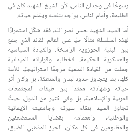
رسوخًا في وجدان الناس، لأن الشيخ الشهيد كان في
الطليعة، وأمام الناس، يواجه بنفسه ويقدّم حياته
.
أما السيد الشهيد حسن نصر الله، فقد شكّل استمرارًا
لهذه السلسلة؛ مثالًا حيًّا على العالم القائد الذي جمع
بين البنية الحوزوية الراسخة، والقيادة السياسية
والعسكرية الحكيمة. فخطابه وقراراته الميدانية
جعلت من القيادة العلمية مرجعًا استراتيجيًا للأمة
كلها، بما يتجاوز حدود لبنان والمنطقة، بل وكان أثر
حياته وشهادته ممتدا بين طبقات المجتمعات
العربية والإسلامية، بل وفي كثير من الدول، حيثٌ
تجاوز السيد بنقاء سيرته وجامعيته الإيمانية
والوطنية، واهتمامه بقضايا المستضعفين
والمظلومين في كل مكان، الحيز المذهبي الضيق،