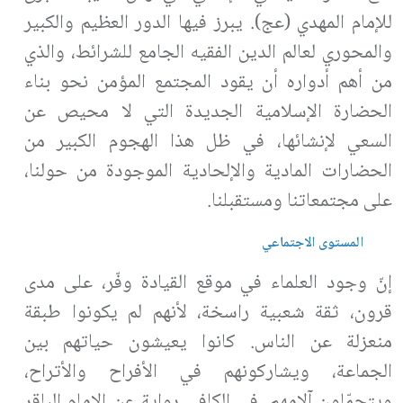
للإمام المهدي (عج). يبرز فيها الدور العظيم والكبير
والمحوري لعالم الدين الفقيه الجامع للشرائط، والذي
من أهم أدواره أن يقود المجتمع المؤمن نحو بناء
الحضارة الإسلامية الجديدة التي لا محيص عن
السعي لإنشائها، في ظل هذا الهجوم الكبير من
الحضارات المادية والإلحادية الموجودة من حولنا،
على مجتمعاتنا ومستقبلنا.
المستوى الاجتماعي
إنّ وجود العلماء في موقع القيادة وفّر، على مدى
قرون، ثقة شعبية راسخة، لأنهم لم يكونوا طبقة
منعزلة عن الناس. كانوا يعيشون حياتهم بين
الجماعة، ويشاركونهم في الأفراح والأتراح،
ويتحمّلون آلامهم. في الكافي رواية عن الإمام الباقر