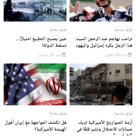
أوراق سياسية
اوراق مختارة
ترامب يهاجم عبد الرحمن السيد:
حين يصبح التطبيع امتيازًا...
هذا الرجل يكره إسرائيل واليهود
تسقط الدولة!
منذ 59 دقائق
منذ 19 ساعات
أوراق سياسية
اوراق مختارة
أزمة الصواريخ الأميركية تربك
هل تكشف المواجهة مع إيران أفول
حسابات الاحتلال وتثير قلقًا في
الهيمنة الأميركية؟