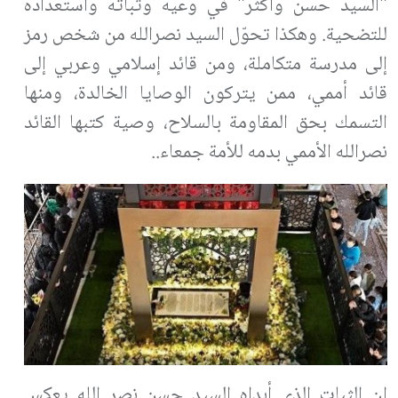
"السيد حسن وأكثر" في وعيه وثباته واستعداده
للتضحية. وهكذا تحوّل السيد نصرالله من شخص رمز
إلى مدرسة متكاملة، ومن قائد إسلامي وعربي إلى
قائد أممي، ممن يتركون الوصايا الخالدة، ومنها
التسمك بحق المقاومة بالسلاح، وصية كتبها القائد
نصرالله الأممي بدمه للأمة جمعاء..
إن الثبات الذي أبداه السيد حسن نصر الله يعكس