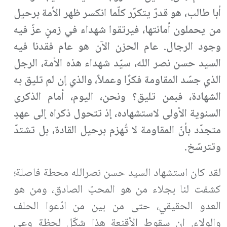
أبا طالب، هو قدرٌ يتكرّر كلّما انكسر ظهر الأمة برحيل
من يحملون أمانتها، فيرتقوا شهداء في زمنٍ عزّ فيه
وجود الرجال. عام الحزن الآن هو عام فقدنا فيه
السيد حسن نصر الله، سيّد شهداء هذه الأمة، الرجل
الذي جسّد المقاومة فكرًا وعملاً، والذي إن لم تليق به
الشهادة، فبمن تليق؟ ونحن، اليوم، أمام الذكرى
السنوية الأولى لاستشهاده، إذ تتحول ذكراه إلى عهدٍ
متجدّد بأنّ المقاومة لا تُهزم برحيل القادة، بل تشتدّ
وتترسّخ
.
لقد كان استشهاد السيد حسن نصرالله محطة فاصلة؛
كشفت لنا بجلاء من هو المحبّ الصادق، ومن هو
العدو الحقيقي، حتى من بين من ادّعوا الحلف
والولاء. إن سقوط الأقنعة هذا شكّل لحظة وعي