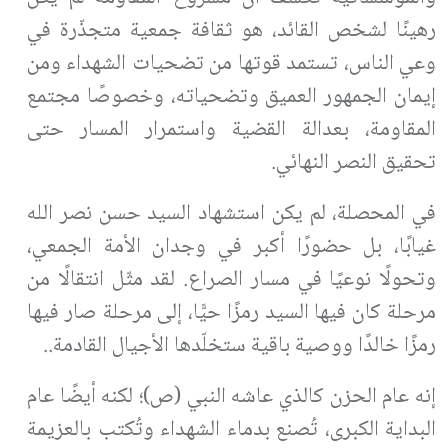
رهينًا لشخص القائد، هو ثقافة جمعية متجذّرة في
وعي الناس، تستمد قوتها من تضحيات الشهداء ومن
إيمان الجمهور العميق وتضحياته، وخصوصًا مجتمع
المقاومة، بعدالة القضية واستمرار المسار حتى
تحقيق النصر النهائي.
في المحصلة، لم يكن استشهاد السيد حسن نصر الله
غيابًا، بل حضورًا أكبر في وجدان الأمة الجمعي،
وتحولًا نوعيًا في مسار الصراع. لقد مثّل انتقالًا من
مرحلة كان فيها السيد رمزًا حيًّا، إلى مرحلة صار فيها
رمزًا خالدًا ووصية باقية ستخلّدها الأجيال القادمة..
إنه عام الحزن كالذي عاشه النبي (ص)؛ لكنه أيضًا عام
البداية الكبرى، تُصنع بدماء الشهداء وتُكتب بالعزيمة