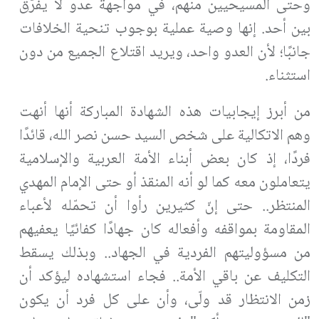
وحتى المسيحيين منهم، في مواجهة عدو لا يفرّق
بين أحد. إنها وصية عملية بوجوب تنحية الخلافات
جانبًا؛ لأن العدو واحد، ويريد اقتلاع الجميع من دون
استثناء
.
من أبرز إيجابيات هذه الشهادة المباركة أنها أنهت
وهم الاتكالية على شخص السيد حسن نصر الله، قائدًا
فردًا، إذ كان بعض أبناء الأمة العربية والإسلامية
يتعاملون معه كما لو أنه المنقذ أو حتى الإمام المهدي
المنتظر.. حتى إنّ كثيرين رأوا أن تحمّله لأعباء
المقاومة بمواقفه وأفعاله كان جهادًا كفائيًا يعفيهم
من مسؤوليتهم الفردية في الجهاد.. وبذلك يسقط
التكليف عن باقي الأمة.. فجاء استشهاده ليؤكد أن
زمن الانتظار قد ولّى، وأن على كل فرد أن يكون