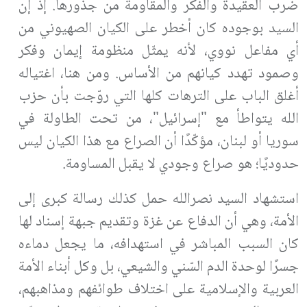
ضرب العقيدة والفكر والمقاومة من جذورها. إذ إن
السيد بوجوده كان أخطر على الكيان الصهيوني من
أي مفاعل نووي، لأنه يمثّل منظومة إيمان وفكر
وصمود تهدد كيانهم من الأساس. ومن هنا، اغتياله
أغلق الباب على الترهات كلها التي روّجت بأن حزب
الله يتواطأ مع "إسرائيل"، من تحت الطاولة في
سوريا أو لبنان، مؤكّدًا أن الصراع مع هذا الكيان ليس
حدوديًا؛ هو صراع وجودي لا يقبل المساومة
.
استشهاد السيد نصرالله حمل كذلك رسالة كبرى إلى
الأمة، وهي أن الدفاع عن غزة وتقديم جبهة إسناد لها
كان السبب المباشر في استهدافه، ما يجعل دماءه
جسرًا لوحدة الدم السّني والشيعي، بل وكل أبناء الأمة
العربية والإسلامية على اختلاف طوائفهم ومذاهبهم،