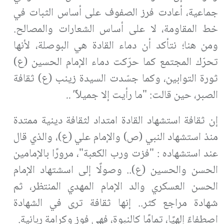
جماعية، أعادت فرز الصفوف على أساس الثبات في
خط المقاومة، لا على أساس الشعارات والمصالح.
ومن هنا؛ نتأكد أن دماء القادة هي البوصلة، لأنها
تحرّك المجتمع كما حرّكت دماء الإمام الحسين (ع)
ثورة التوابين، وكما جسّدت السيدة زينب (ع) ثقافة
الصبر، حين قالت: "ما رأيت إلا جميلاً
"..
إن ثقافة استشهاد القادة امتداد لثقافة دينية ممتدة
منذ استشهاد النبي (ص) والإمام علي (ع)، والذي قال
عند استشهاده : "فزت ورب الكعبة"، مرورًا بالإمامين
الحسن والحسين (ع).. وصولًا إلى اسشتهاد الإمام
الحسن العسكري والد الإمام المهدي المنتظر، ثم
شهادة مراجع كثر.. إنها ثقافة ترى في الشهادة
اصطفاءً إلهيًا، تمامًا كالنبوة، فهي فوز وكرامة ربانية
.