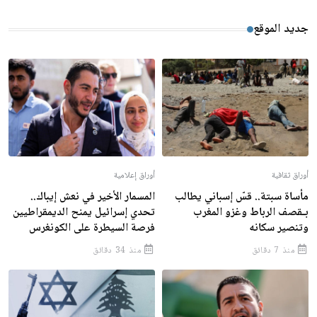
جديد الموقع
أوراق ثقافية
أوراق إعلامية
مأساة سبتة.. قسّ إسباني يطالب
المسمار الأخير في نعش إيباك..
بـقصف الرباط وغزو المغرب
تحدي إسرائيل يمنح الديمقراطيين
وتنصير سكانه
فرصة السيطرة على الكونغرس
منذ 7 دقائق
منذ 34 دقائق